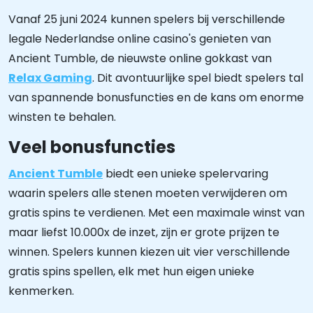
Vanaf 25 juni 2024 kunnen spelers bij verschillende
legale Nederlandse online casino's genieten van
Ancient Tumble, de nieuwste online gokkast van
Relax Gaming
. Dit avontuurlijke spel biedt spelers tal
van spannende bonusfuncties en de kans om enorme
winsten te behalen.
Veel bonusfuncties
Ancient Tumble
biedt een unieke spelervaring
waarin spelers alle stenen moeten verwijderen om
gratis spins te verdienen. Met een maximale winst van
maar liefst 10.000x de inzet, zijn er grote prijzen te
winnen. Spelers kunnen kiezen uit vier verschillende
gratis spins spellen, elk met hun eigen unieke
kenmerken.