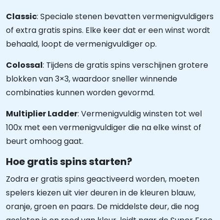
Classic
: Speciale stenen bevatten vermenigvuldigers
of extra gratis spins. Elke keer dat er een winst wordt
behaald, loopt de vermenigvuldiger op.
Colossal
: Tijdens de gratis spins verschijnen grotere
blokken van 3×3, waardoor sneller winnende
combinaties kunnen worden gevormd.
Multiplier Ladder
: Vermenigvuldig winsten tot wel
100x met een vermenigvuldiger die na elke winst of
beurt omhoog gaat.
Hoe gratis spins starten?
Zodra er gratis spins geactiveerd worden, moeten
spelers kiezen uit vier deuren in de kleuren blauw,
oranje, groen en paars. De middelste deur, die nog