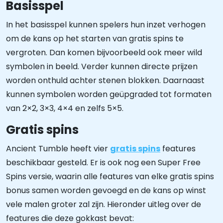
Basisspel
In het basisspel kunnen spelers hun inzet verhogen
om de kans op het starten van gratis spins te
vergroten. Dan komen bijvoorbeeld ook meer wild
symbolen in beeld. Verder kunnen directe prijzen
worden onthuld achter stenen blokken. Daarnaast
kunnen symbolen worden geüpgraded tot formaten
van 2×2, 3×3, 4×4 en zelfs 5×5.
Gratis spins
Ancient Tumble heeft vier
gratis spins
features
beschikbaar gesteld. Er is ook nog een Super Free
Spins versie, waarin alle features van elke gratis spins
bonus samen worden gevoegd en de kans op winst
vele malen groter zal zijn. Hieronder uitleg over de
features die deze gokkast bevat: