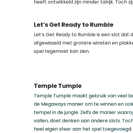
heeft ontwikkeld zijn minder talrijk. Toch 
Let’s Get Ready to Rumble
Let’s Get Ready to Rumble is een slot dat
afgewisseld met grotere winsten en plakker
spel tegemoet kan zien.
Temple Tumple
Temple Tumple maakt gebruik van veel b
de Megaways manier om te winnen en ook
tempel in de jungle. Zelfs de manier waar
vallen, doet denken aan andere slots. To
heel eigen sfeer aan het spel toegevoegd.