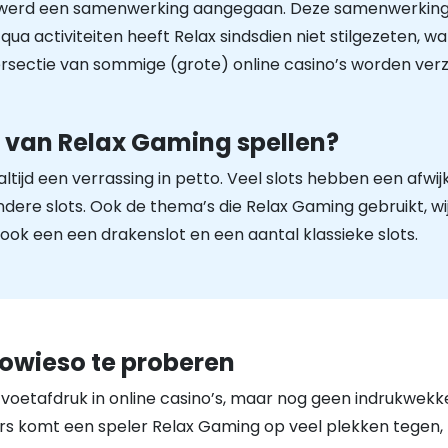
t, werd een samenwerking aangegaan. Deze samenwerking h
ok qua activiteiten heeft Relax sindsdien niet stilgezeten, w
kersectie van sommige (grote) online casino’s worden ver
n van Relax Gaming spellen?
ltijd een verrassing in petto. Veel slots hebben een afwi
re slots. Ook de thema’s die Relax Gaming gebruikt, wijke
ook een een drakenslot en een aantal klassieke slots.
owieso te proberen
voetafdruk in online casino’s, maar nog geen indrukwekke
 komt een speler Relax Gaming op veel plekken tegen, m