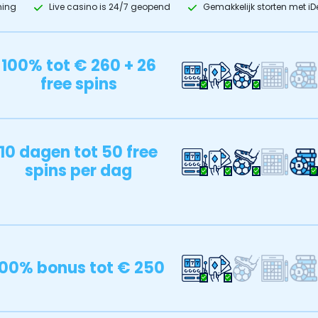
ming
Live casino is 24/7 geopend
Gemakkelijk storten met iD
100% tot € 260 + 26
free spins
10 dagen tot 50 free
spins per dag
100% bonus tot € 250