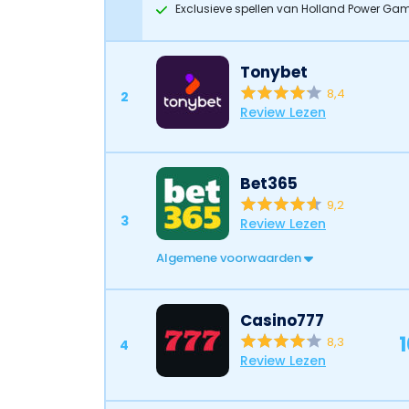
Exclusieve spellen van Holland Power Ga
Tonybet
8,4
2
Review Lezen
Bet365
9,2
3
Review Lezen
Algemene voorwaarden
Casino777
8,3
4
Review Lezen