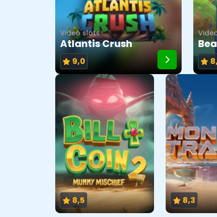
Video slots
Video
Atlantis Crush
Bea
9,0
8
8,5
8,3