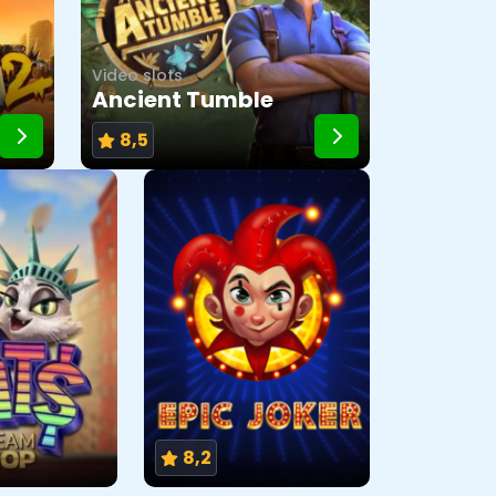
Video slots
Ancient Tumble
8,5
8,2