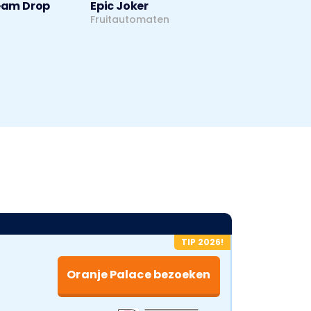
ream Drop
Epic Joker
Fruitautomaten
TIP 2026!
Oranje Palace bezoeken