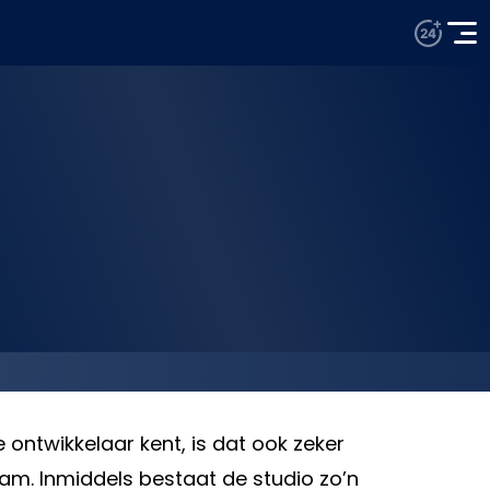
 ontwikkelaar kent, is dat ook zeker
wam. Inmiddels bestaat de studio zo’n