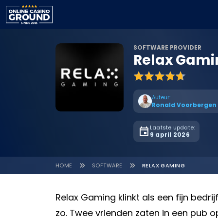
SOFTWARE PROVIDER
Relax Gami
Auteur:
Ronald Voorbergen
Laatste update:
9 april 2026
HOME
SOFTWARE
RELAX GAMING
Relax Gaming klinkt als een fijn bedr
zo. Twee vrienden zaten in een pub op