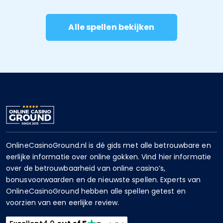
Alle spellen bekijken
OnlineCasinoGround.nl is dé gids met alle betrouwbare en
eerlijke informatie over online gokken. Vind hier informatie
over de betrouwbaarheid van online casino’s,
bonusvoorwaarden en de nieuwste spellen. Experts van
OnlineCasinoGround hebben alle spellen getest en
voorzien van een eerlijke review.