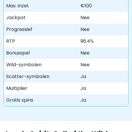
Max. inzet
€100
Jackpot
Nee
Progressief
Nee
RTP
96.4%
Bonusspel
Nee
Wild-symbolen
Nee
Scatter-symbolen
Ja
Multiplier
Ja
Gratis spins
Ja