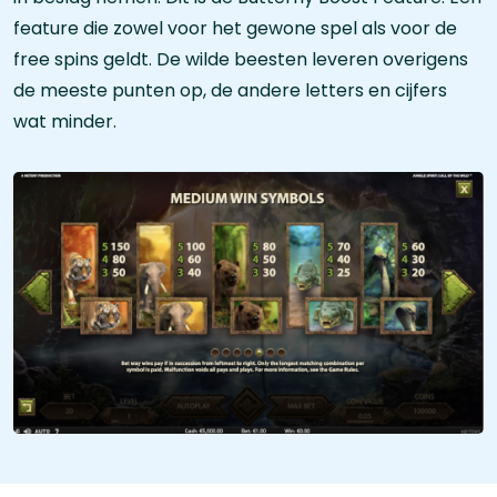
feature die zowel voor het gewone spel als voor de
free spins geldt. De wilde beesten leveren overigens
de meeste punten op, de andere letters en cijfers
wat minder.