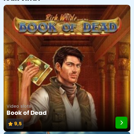
Video slots
Book of Dead
9,5