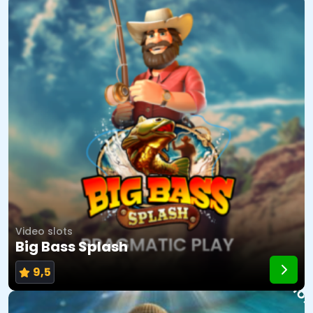
Video slots
Big Bass Splash
9,5
HO