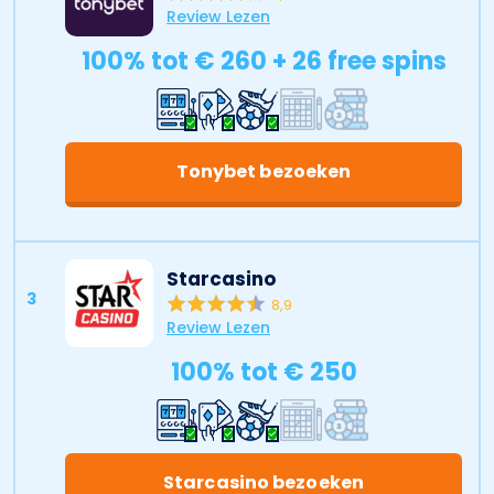
Review Lezen
100% tot € 260 + 26 free spins
Tonybet bezoeken
Starcasino
3
8,9
Review Lezen
100% tot € 250
Starcasino bezoeken