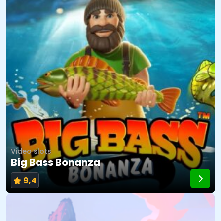
Video slots
Big Bass Bonanza
9,4