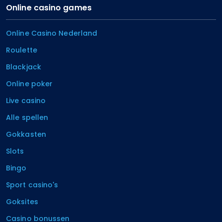
Online casino games
Online Casino Nederland
Roulette
Blackjack
Online poker
Live casino
Alle spellen
Gokkasten
Slots
Bingo
Sport casino's
Goksites
Casino bonussen