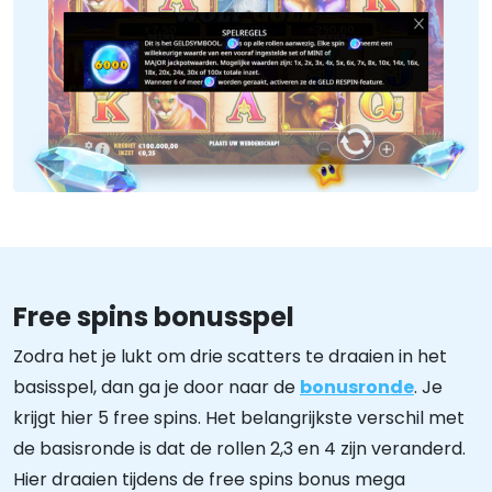
Free spins bonusspel
Zodra het je lukt om drie scatters te draaien in het
basisspel, dan ga je door naar de
bonusronde
. Je
krijgt hier 5 free spins. Het belangrijkste verschil met
de basisronde is dat de rollen 2,3 en 4 zijn veranderd.
Hier draaien tijdens de free spins bonus mega