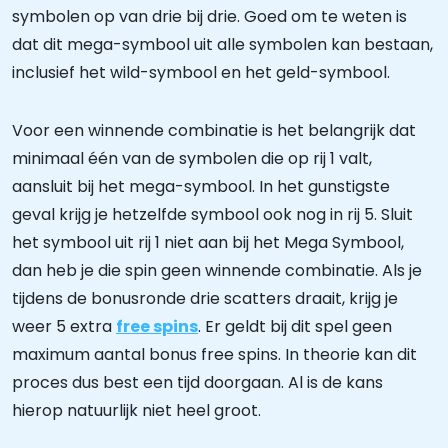
symbolen op van drie bij drie. Goed om te weten is
dat dit mega-symbool uit alle symbolen kan bestaan,
inclusief het wild-symbool en het geld-symbool.
Voor een winnende combinatie is het belangrijk dat
minimaal één van de symbolen die op rij 1 valt,
aansluit bij het mega-symbool. In het gunstigste
geval krijg je hetzelfde symbool ook nog in rij 5. Sluit
het symbool uit rij 1 niet aan bij het Mega Symbool,
dan heb je die spin geen winnende combinatie. Als je
tijdens de bonusronde drie scatters draait, krijg je
weer 5 extra
free spins
. Er geldt bij dit spel geen
maximum aantal bonus free spins. In theorie kan dit
proces dus best een tijd doorgaan. Al is de kans
hierop natuurlijk niet heel groot.