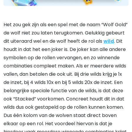
Het zou gek zijn als een spel met de naam “Wolf Gold”
de wolf niet zou laten terugkomen. Gelukkig gebeurt
dit uiteraard wel en de wolf heeft de rol als
wild
. Dit
houdt in dat het een joker is. De joker kan alle andere
symbolen op de rollen vervangen, en zo winnende
combinaties compleet maken. Als er meerdere wilds
vallen, dan betalen die ook uit. Bij drie wilds krijg je 1x
de inzet, bij 4 wilds 10x en bij 5 wilds 20x de inzet. Een
belangrijke speciale functie van de wilds, is dat deze
ook “Stacked” voorkomen. Concreet houdt dit in dat
wilds dus ook gestapeld op de rollen kunnen komen.
Dus één kolom van de wolven staat direct boven
elkaar op een rol. Het voordeel hiervan is dat je
hierdoor vaak meerdere winnende combinaties krijgt.