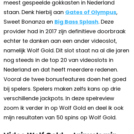
meest gespeelde gokkasten in Nederland
staan. Denk hierbij aan
Gates of Olympus
,
Sweet Bonanza en
Big Bass Splash
. Deze
provider had in 2017 zijn definitieve doorbraak
echter te danken aan een ander videoslot,
namelijk Wolf Gold. Dit slot staat na al die jaren
nog steeds in de top 20 van videoslots in
Nederland en dat heeft meerdere redenen.
Vooral de twee bonusfeatures doen het goed
bij spelers. Spelers maken zelfs kans op drie
verschillende jackpots. In deze spelreview
zoom ik verder in op Wolf Gold en deel ik ook
mijn resultaten van 50 spins op Wolf Gold.