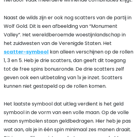
Naast de wilds zijn er ook nog scatters van de partij in
Wolf Gold. Dit is een afbeelding van “Monument
Valley”. Het wereldberoemde woestijnlandschap in
het zuidwesten van de Verenigde Staten. Het
scatter-symbool
kan alleen verschijnen op de rollen
1, 3 en 5. Heb je drie scatters, dan geeft dit toegang
tot de free spins bonusronde. De drie scatters zelf
geven ook een uitbetaling van 1x je inzet. Scatters
kunnen niet gestapeld op de rollen komen.
Het laatste symbool dat uitleg verdient is het geld
symbool in de vorm van een volle maan. Op de volle
maan symbolen staan geldbedragen. Hier heb je pas
wat aan, als je in één spin minimaal zes manen draait.