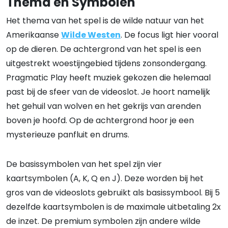
Thema en Symbolen
Het thema van het spel is de wilde natuur van het
Amerikaanse
Wilde Westen
. De focus ligt hier vooral
op de dieren. De achtergrond van het spel is een
uitgestrekt woestijngebied tijdens zonsondergang.
Pragmatic Play heeft muziek gekozen die helemaal
past bij de sfeer van de videoslot. Je hoort namelijk
het gehuil van wolven en het gekrijs van arenden
boven je hoofd. Op de achtergrond hoor je een
mysterieuze panfluit en drums.
De basissymbolen van het spel zijn vier
kaartsymbolen (A, K, Q en J). Deze worden bij het
gros van de videoslots gebruikt als basissymbool. Bij 5
dezelfde kaartsymbolen is de maximale uitbetaling 2x
de inzet. De premium symbolen zijn andere wilde