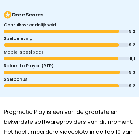
Video speluitleg
Onze Scores
Spelen met geld
Gebruiksvriendelijkheid
9,2
Hoe werkt Wolf Gold?
Spelbeleving
9,2
Hoe speel je Wolf Gold?
Mobiel speelbaar
9,1
Free spins
Return to Player (RTP)
9,3
Conclusie
Spelbonus
FAQ
9,2
Pragmatic Play is een van de grootste en
bekendste softwareproviders van dit moment.
Het heeft meerdere videoslots in de top 10 van