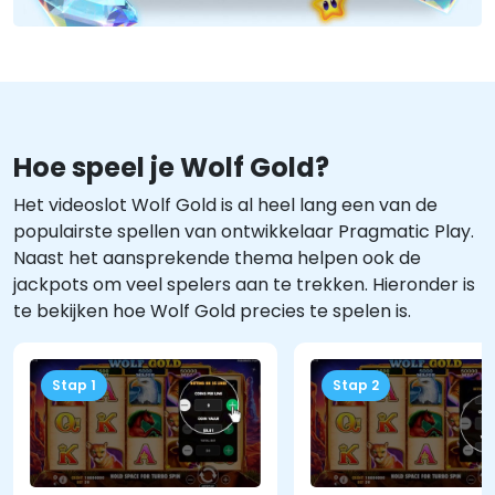
Hoe speel je Wolf Gold?
Het videoslot Wolf Gold is al heel lang een van de
populairste spellen van ontwikkelaar Pragmatic Play.
Naast het aansprekende thema helpen ook de
jackpots om veel spelers aan te trekken. Hieronder is
te bekijken hoe Wolf Gold precies te spelen is.
Stap 1
Stap 2