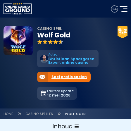
CASINO SPEL
9,2
Wolf Gold
ORANJE PALACE
Bezoek Oranje
100% tot € 250
Palace
bonus
Auteur:
Christiaan Spaargaren
Expert online casino
Spel gratis spelen
Laatste update:
12 mei 2026
HOME
CASINO SPELLEN
WOLF GOLD
Inhoud