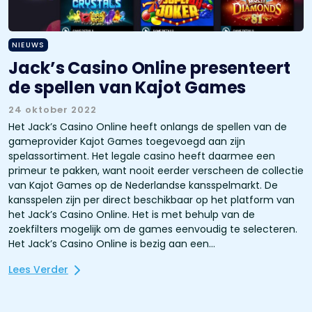
NIEUWS
Jack’s Casino Online presenteert
de spellen van Kajot Games
24 oktober 2022
Het Jack’s Casino Online heeft onlangs de spellen van de
gameprovider Kajot Games toegevoegd aan zijn
spelassortiment. Het legale casino heeft daarmee een
primeur te pakken, want nooit eerder verscheen de collectie
van Kajot Games op de Nederlandse kansspelmarkt. De
kansspelen zijn per direct beschikbaar op het platform van
het Jack’s Casino Online. Het is met behulp van de
zoekfilters mogelijk om de games eenvoudig te selecteren.
Het Jack’s Casino Online is bezig aan een…
Lees Verder