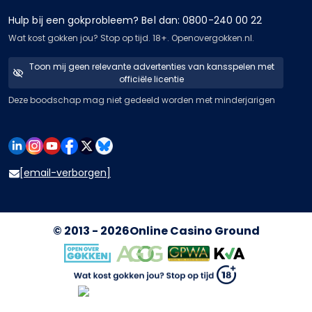
Hulp bij een gokprobleem? Bel dan: 0800-240 00 22
Wat kost gokken jou? Stop op tijd. 18+. Openovergokken.nl.
Toon mij geen relevante advertenties van kansspelen met
officiële licentie
Deze boodschap mag niet gedeeld worden met minderjarigen
[email-verborgen]
© 2013 - 2026
Online Casino Ground