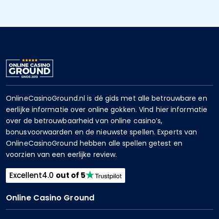
OnlineCasinoGround.nl is dé gids met alle betrouwbare en
eerlijke informatie over online gokken. Vind hier informatie
over de betrouwbaarheid van online casino’s,
bonusvoorwaarden en de nieuwste spellen. Experts van
OnlineCasinoGround hebben alle spellen getest en
voorzien van een eerlijke review.
Excellent
4.0
out of 5
Online Casino Ground