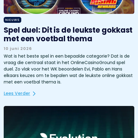
NIEUWS
Spel duel: Dit is de leukste gokkast
met een voetbal thema
10 juni 2026
Wat is het beste spel in een bepaalde categorie? Dat is de
vraag die centraal staat in het OnlineCasinoGround spel
duel. Zo vlak voor het WK beoordelen Evi, Pablo en Hans
elkaars keuzes om te bepalen wat de leukste online gokkast
met een voetbal thema is.
Lees Verder