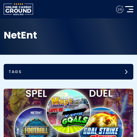
NetEnt
TAGS