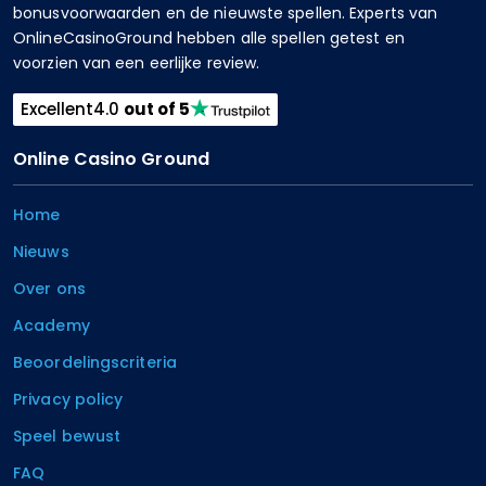
bonusvoorwaarden en de nieuwste spellen. Experts van
OnlineCasinoGround hebben alle spellen getest en
voorzien van een eerlijke review.
Excellent
4.0
out of 5
Online Casino Ground
Home
Nieuws
Over ons
Academy
Beoordelingscriteria
Privacy policy
Speel bewust
FAQ