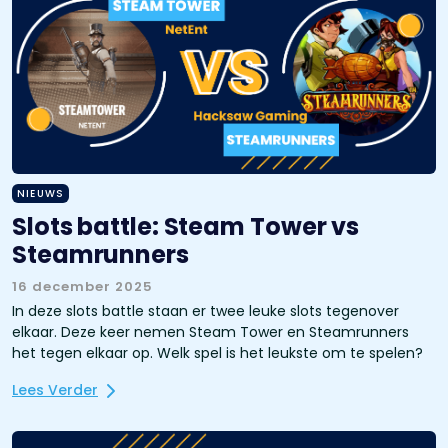
NIEUWS
Slots battle: Steam Tower vs
Steamrunners
16 december 2025
In deze slots battle staan er twee leuke slots tegenover
elkaar. Deze keer nemen Steam Tower en Steamrunners
het tegen elkaar op. Welk spel is het leukste om te spelen?
Lees Verder