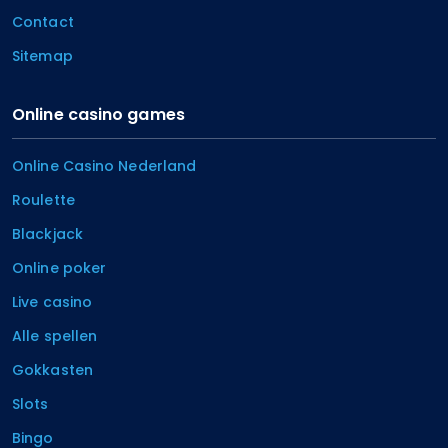
Contact
Sitemap
Online casino games
Online Casino Nederland
Roulette
Blackjack
Online poker
Live casino
Alle spellen
Gokkasten
Slots
Bingo