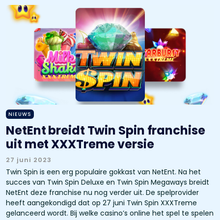
NIEUWS
NetEnt breidt Twin Spin franchise
uit met XXXTreme versie
27 juni 2023
Twin Spin is een erg populaire gokkast van NetEnt. Na het
succes van Twin Spin Deluxe en Twin Spin Megaways breidt
NetEnt deze franchise nu nog verder uit. De spelprovider
heeft aangekondigd dat op 27 juni Twin Spin XXXTreme
gelanceerd wordt. Bij welke casino’s online het spel te spelen