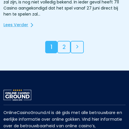
zal zijn, is nog niet volledig bekend. In ieder geval heeft 711
Casino aangekondigd dat het spel vanaf 27 juni direct bij
hen te spelen zal…
Lees Verder
1
2
OnlineCasinoGround.nl is dé gids met alle betrouwbare en
eerlijke informatie over online gokken. Vind hier informatie
over de betrouwbaarheid van online casino’s,