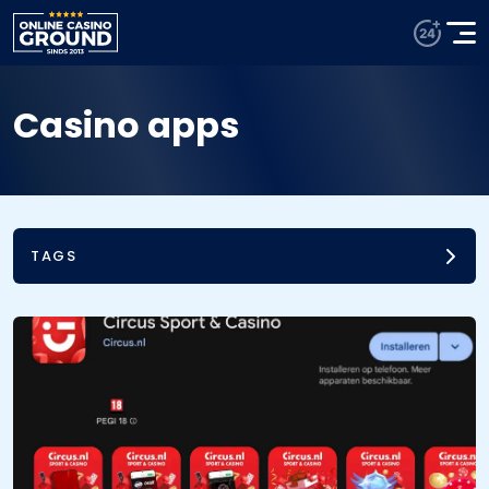
Casino apps
TAGS