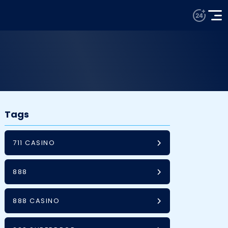
Tags
711 CASINO
888
888 CASINO