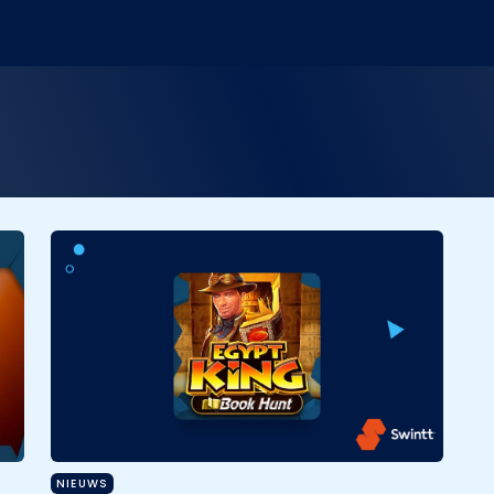
NIEUWS