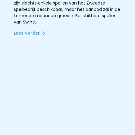
zijn slechts enkele spellen van het Zweedse
spelbedrijf beschikbaar, maar het aanbod zal in de
komende maanden groeien. Beschikbare spellen
van Swintt…
Lees Verder