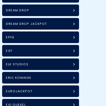
DREAM DROP
DREAM DROP JACKPOT
EFFIE
EGT
ELK STUDIOS
ERIC KONINGS
EUROJACKPOT
EVI QUEKEL