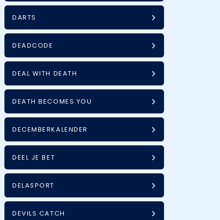
DARTS
DEADCODE
DEAL WITH DEATH
DEATH BECOMES YOU
DECEMBERKALENDER
DEEL JE BET
DELASPORT
DEVILS CATCH