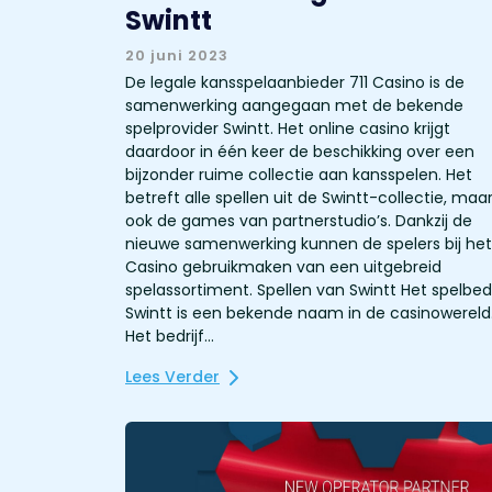
Swintt
20 juni 2023
De legale kansspelaanbieder 711 Casino is de
samenwerking aangegaan met de bekende
spelprovider Swintt. Het online casino krijgt
daardoor in één keer de beschikking over een
bijzonder ruime collectie aan kansspelen. Het
betreft alle spellen uit de Swintt-collectie, maa
ook de games van partnerstudio’s. Dankzij de
nieuwe samenwerking kunnen de spelers bij het 
Casino gebruikmaken van een uitgebreid
spelassortiment. Spellen van Swintt Het spelbedr
Swintt is een bekende naam in de casinowereld
Het bedrijf…
Lees Verder