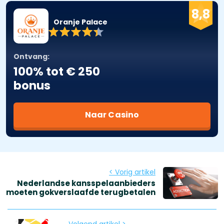
8,8
Oranje Palace
Ontvang:
100% tot € 250
bonus
Naar Casino
< Vorig artikel
Nederlandse kansspelaanbieders
moeten gokverslaafde terugbetalen