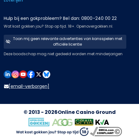
Hulp bij een gokprobleem? Bel dan: 0800-240 00 22
Wat kost gokken jou? Stop op tijd. 18+. Openovergokken.nl.
Toon mij geen relevante advertenties van kansspelen met
officiële licentie
Deze boodschap mag niet gedeeld worden met minderjarigen
[email-verborgen]
© 2013 - 2026
Online Casino Ground