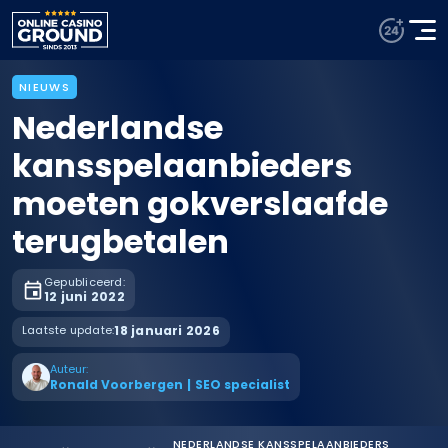
NIEUWS
Nederlandse
kansspelaanbieders
moeten gokverslaafde
terugbetalen
Gepubliceerd:
12 juni 2022
Laatste update:
18 januari 2026
Auteur:
Ronald Voorbergen
|
SEO specialist
NEDERLANDSE KANSSPELAANBIEDERS