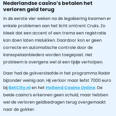
Nederlandse casino’s betalen het
verloren geld terug
In de eerste vier weken na de legalisering kwamen er
enkele problemen aan het licht omtrent Cruks. Zo
bleek dat een accent of een trema een registratie
kan doen laten mislukken. Daardoor kon er geen
correcte en automatische controle door de
kansspelaanbieders worden toegepast. Het
probleem is overigens wel al een tijdje verholpen.
Daar had de gokverslaafde in het programma Radar
bijzonder weinig aan. Hij verloor maar liefst 7000 euro
bij
BetCity.nl
en het
Holland Casino Online
. De
beide casino’s erkennen geen schuld, maar hebben
wel de verloren geldbedragen terug overgemaakt
naar de gokker.