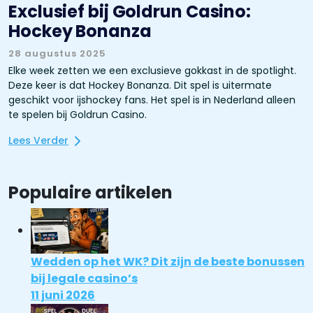
Exclusief bij Goldrun Casino:
Hockey Bonanza
28 augustus 2025
Elke week zetten we een exclusieve gokkast in de spotlight.
Deze keer is dat Hockey Bonanza. Dit spel is uitermate
geschikt voor ijshockey fans. Het spel is in Nederland alleen
te spelen bij Goldrun Casino.
Lees Verder
Populaire artikelen
Wedden op het WK? Dit zijn de beste bonussen
bij legale casino’s
11 juni 2026