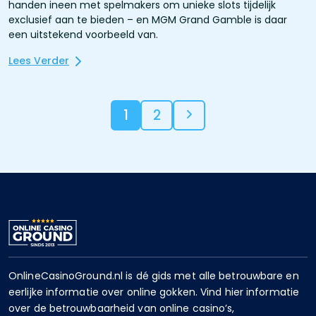
handen ineen met spelmakers om unieke slots tijdelijk
exclusief aan te bieden – en MGM Grand Gamble is daar
een uitstekend voorbeeld van.
Lees Verder
1
2
OnlineCasinoGround.nl is dé gids met alle betrouwbare en
eerlijke informatie over online gokken. Vind hier informatie
over de betrouwbaarheid van online casino’s,