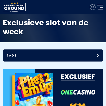
Exclusieve slot van de
week
TAGS