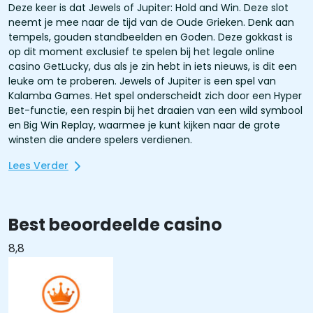
Deze keer is dat Jewels of Jupiter: Hold and Win. Deze slot
neemt je mee naar de tijd van de Oude Grieken. Denk aan
tempels, gouden standbeelden en Goden. Deze gokkast is
op dit moment exclusief te spelen bij het legale online
casino GetLucky, dus als je zin hebt in iets nieuws, is dit een
leuke om te proberen. Jewels of Jupiter is een spel van
Kalamba Games. Het spel onderscheidt zich door een Hyper
Bet-functie, een respin bij het draaien van een wild symbool
en Big Win Replay, waarmee je kunt kijken naar de grote
winsten die andere spelers verdienen.
Lees Verder
Best beoordeelde casino
8,8