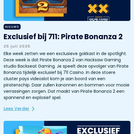
NIEUWS
Exclusief bij 711: Pirate Bonanza 2
25 juli 2025
Elke week zetten we een exclusieve gokkast in de spotlight.
Deze week is dat Pirate Bonanza 2 van Hacksaw Gaming
studio Backseat Gaming. Je speelt deze opvolger van Pirate
Bonanza tijdelijk exclusief bij 711 Casino. In deze stoere
cluster pays videoslot kom je aan boord van een
piratenschip. Daar zullen kanonnen en bommen voor mooie
verrassingen zorgen. Dat maakt van Pirate Bonanza 2 een
spannend en explosief spel.
Lees Verder