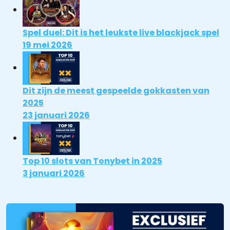
Spel duel: Dit is het leukste live blackjack spel
19 mei 2026
Dit zijn de meest gespeelde gokkasten van
2025
23 januari 2026
Top 10 slots van Tonybet in 2025
3 januari 2026