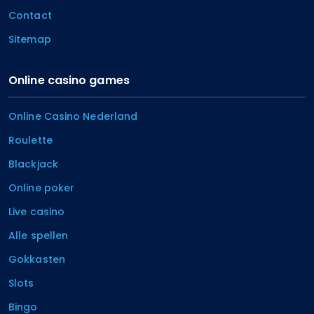
Contact
Sitemap
Online casino games
Online Casino Nederland
Roulette
Blackjack
Online poker
Live casino
Alle spellen
Gokkasten
Slots
Bingo