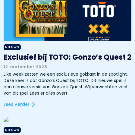
NIEUWS
Exclusief bij TOTO: Gonzo’s Quest 2
12 september 2025
Elke week zetten we een exclusieve gokkast in de spotlight.
Deze keer is dat Gonzo’s Quest bij TOTO. Dit nieuwe spel is
een nieuwe versie van Gonzo’s Quest. Wij verwachten veel
van dit spel. Lees er alles over!
Lees Verder
NIEUWS