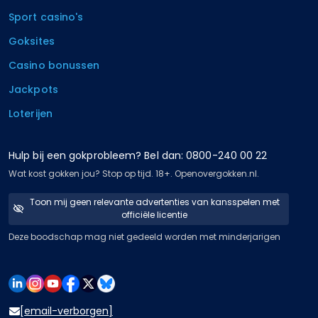
Sport casino's
Goksites
Casino bonussen
Jackpots
Loterijen
Hulp bij een gokprobleem? Bel dan: 0800-240 00 22
Wat kost gokken jou? Stop op tijd. 18+. Openovergokken.nl.
Toon mij geen relevante advertenties van kansspelen met
officiële licentie
Deze boodschap mag niet gedeeld worden met minderjarigen
[email-verborgen]