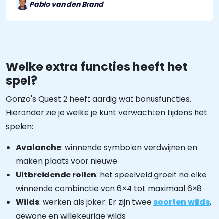
Pablo van den Brand
Welke extra functies heeft het
spel?
Gonzo's Quest 2 heeft aardig wat bonusfuncties.
Hieronder zie je welke je kunt verwachten tijdens het
spelen:
Avalanche
: winnende symbolen verdwijnen en
maken plaats voor nieuwe
Uitbreidende rollen
: het speelveld groeit na elke
winnende combinatie van 6×4 tot maximaal 6×8
Wilds
: werken als joker. Er zijn twee
soorten wilds
,
gewone en willekeurige wilds