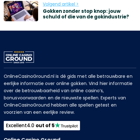
Volgend artikel >
Gokken zonder stop knop: jouw
schuld of die van de gokindustrie?
OnlineCasinoGround.nl is dé gids met alle betrouwbare en
eerlijke informatie over online gokken. Vind hier informatie
over de betrouwbaarheid van online casino’s,
bonusvoorwaarden en de nieuwste spellen. Experts van
OnlineCasinoGround hebben alle spellen getest en
voorzien van een eerlijke review.
Excellent
4.0
out of 5
Online Casino Ground