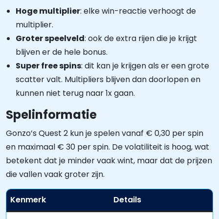
Hoge multiplier
: elke win-reactie verhoogt de
multiplier.
Groter speelveld
: ook de extra rijen die je krijgt
blijven er de hele bonus.
Super free spins
: dit kan je krijgen als er een grote
scatter valt. Multipliers blijven dan doorlopen en
kunnen niet terug naar 1x gaan.
Spelinformatie
Gonzo’s Quest 2 kun je spelen vanaf € 0,30 per spin
en maximaal € 30 per spin. De volatiliteit is hoog, wat
betekent dat je minder vaak wint, maar dat de prijzen
die vallen vaak groter zijn.
Kenmerk
Details