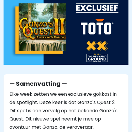
— Samenvatting —
Elke week zetten we een exclusieve gokkast in
de spotlight. Deze keer is dat Gonzo's Quest 2.
Dit spel is een vervolg op het bekende Gonzo's
Quest. Dit nieuwe spel neemt je mee op
avontuur met Gonzo, de veroveraar.