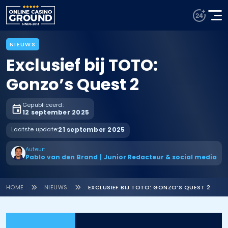
NIEUWS
Exclusief bij TOTO:
Gonzo’s Quest 2
Gepubliceerd:
12 september 2025
Laatste update:
21 september 2025
Auteur:
Pablo van den Brand
|
Junior Redacteur & social media
HOME
NIEUWS
EXCLUSIEF BIJ TOTO: GONZO’S QUEST 2