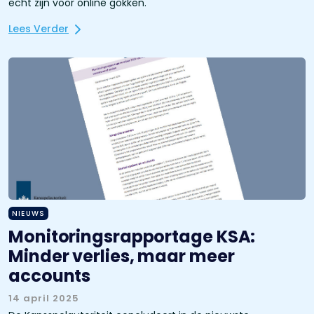
echt zijn voor online gokken.
Lees Verder
NIEUWS
Monitoringsrapportage KSA:
Minder verlies, maar meer
accounts
14 april 2025