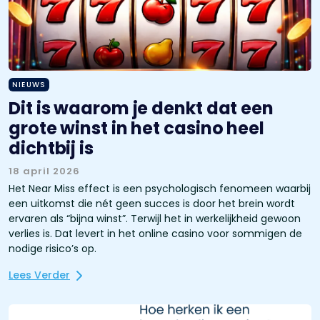
NIEUWS
Dit is waarom je denkt dat een
grote winst in het casino heel
dichtbij is
18 april 2026
Het Near Miss effect is een psychologisch fenomeen waarbij
een uitkomst die nét geen succes is door het brein wordt
ervaren als “bijna winst”. Terwijl het in werkelijkheid gewoon
verlies is. Dat levert in het online casino voor sommigen de
nodige risico’s op.
Lees Verder