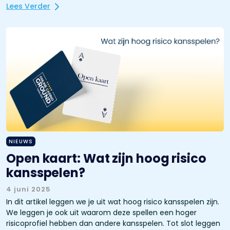
Lees Verder
NIEUWS
Open kaart: Wat zijn hoog risico
kansspelen?
4 juni 2025
In dit artikel leggen we je uit wat hoog risico kansspelen zijn.
We leggen je ook uit waarom deze spellen een hoger
risicoprofiel hebben dan andere kansspelen. Tot slot leggen