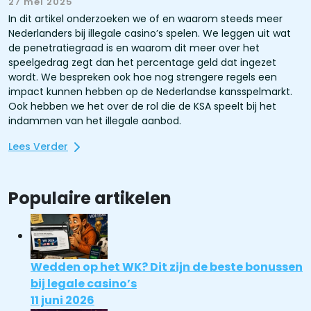
27 mei 2025
In dit artikel onderzoeken we of en waarom steeds meer
Nederlanders bij illegale casino’s spelen. We leggen uit wat
de penetratiegraad is en waarom dit meer over het
speelgedrag zegt dan het percentage geld dat ingezet
wordt. We bespreken ook hoe nog strengere regels een
impact kunnen hebben op de Nederlandse kansspelmarkt.
Ook hebben we het over de rol die de KSA speelt bij het
indammen van het illegale aanbod.
Lees Verder
Populaire artikelen
Wedden op het WK? Dit zijn de beste bonussen
bij legale casino’s
11 juni 2026