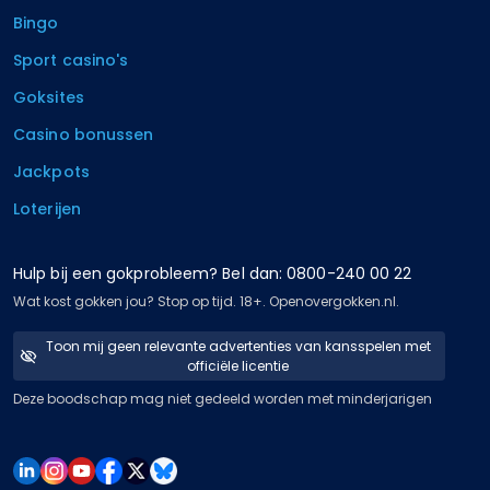
Bingo
Sport casino's
Goksites
Casino bonussen
Jackpots
Loterijen
Hulp bij een gokprobleem? Bel dan: 0800-240 00 22
Wat kost gokken jou? Stop op tijd. 18+. Openovergokken.nl.
Toon mij geen relevante advertenties van kansspelen met
officiële licentie
Deze boodschap mag niet gedeeld worden met minderjarigen