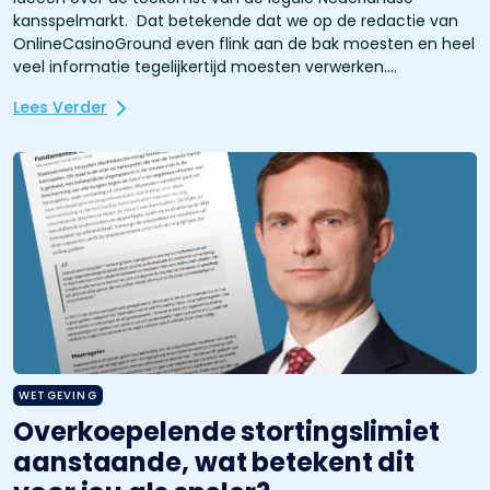
kansspelmarkt. Dat betekende dat we op de redactie van
OnlineCasinoGround even flink aan de bak moesten en heel
veel informatie tegelijkertijd moesten verwerken….
Lees Verder
WETGEVING
Overkoepelende stortingslimiet
aanstaande, wat betekent dit