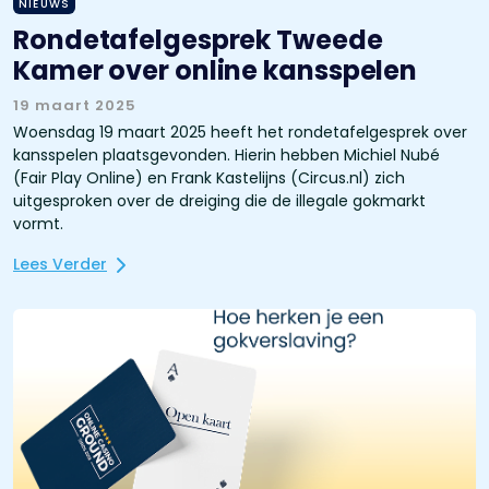
NIEUWS
Rondetafelgesprek Tweede
Kamer over online kansspelen
19 maart 2025
Woensdag 19 maart 2025 heeft het rondetafelgesprek over
kansspelen plaatsgevonden. Hierin hebben Michiel Nubé
(Fair Play Online) en Frank Kastelijns (Circus.nl) zich
uitgesproken over de dreiging die de illegale gokmarkt
vormt.
Lees Verder