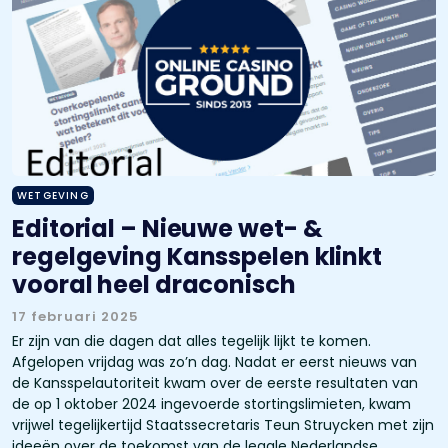
WETGEVING
Editorial – Nieuwe wet- &
regelgeving Kansspelen klinkt
vooral heel draconisch
17 februari 2025
Er zijn van die dagen dat alles tegelijk lijkt te komen.
Afgelopen vrijdag was zo’n dag. Nadat er eerst nieuws van
de Kansspelautoriteit kwam over de eerste resultaten van
de op 1 oktober 2024 ingevoerde stortingslimieten, kwam
vrijwel tegelijkertijd Staatssecretaris Teun Struycken met zijn
ideeën over de toekomst van de legale Nederlandse