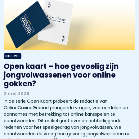
NIEUWS
Open kaart – hoe gevoelig zijn
jongvolwassenen voor online
gokken?
2 mei 2025
In de serie Open Kaart probeert de redactie van
OnlineCasinoGround prangende vragen, vooroordelen en
aannames met betrekking tot online kansspelen te
beantwoorden. Dit artikel gaat over de achterliggende
redenen voor het speelgedrag van jongvolwassen. We
beantwoorden de vraag hoe gevoelig jongvolwassenen nu