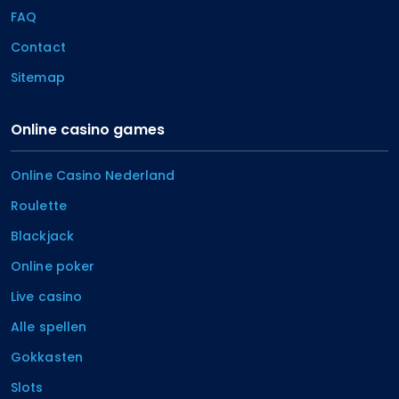
FAQ
Contact
Sitemap
Online casino games
Online Casino Nederland
Roulette
Blackjack
Online poker
Live casino
Alle spellen
Gokkasten
Slots