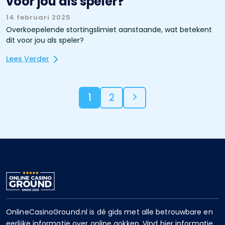
voor jou als speler?
14 februari 2025
Overkoepelende stortingslimiet aanstaande, wat betekent
dit voor jou als speler?
Lees Verder
1
2
OnlineCasinoGround.nl is dé gids met alle betrouwbare en
eerlijke informatie over online gokken. Vind hier informatie