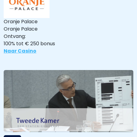
Oranje Palace
Oranje Palace
Ontvang:
100% tot € 250 bonus
Naar Casino