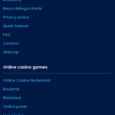
Beoordelingscriteria
Privacy policy
Speel bewust
FAQ
Contact
Sitemap
Online casino games
Online Casino Nederland
Roulette
Blackjack
Online poker