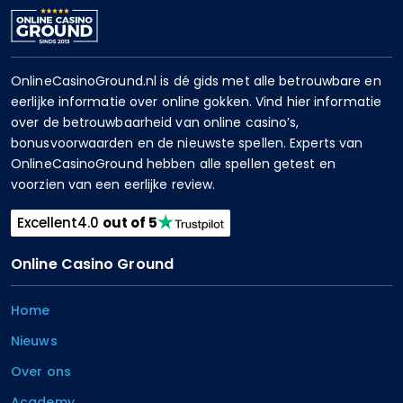
OnlineCasinoGround.nl is dé gids met alle betrouwbare en
eerlijke informatie over online gokken. Vind hier informatie
over de betrouwbaarheid van online casino’s,
bonusvoorwaarden en de nieuwste spellen. Experts van
OnlineCasinoGround hebben alle spellen getest en
voorzien van een eerlijke review.
Excellent
4.0
out of 5
Online Casino Ground
Home
Nieuws
Over ons
Academy