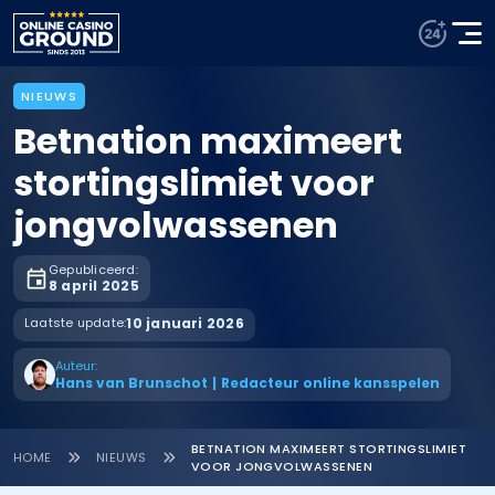
NIEUWS
Betnation maximeert
stortingslimiet voor
jongvolwassenen
Gepubliceerd:
8 april 2025
Laatste update:
10 januari 2026
Auteur:
Hans van Brunschot
|
Redacteur online kansspelen
BETNATION MAXIMEERT STORTINGSLIMIET
HOME
NIEUWS
VOOR JONGVOLWASSENEN