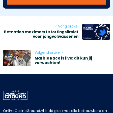
< Vorig artikel
Betnation maximeert stortingslimiet
voor jongvolwassenen
Volgend artikel >
Marble Race is live: dit kun jij
verwachten!
OnlineCasinoGround.nl is dé gids met alle betrouwbare en