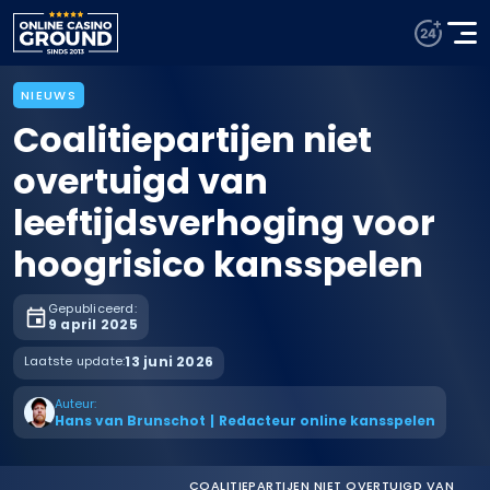
NIEUWS
Coalitiepartijen niet
overtuigd van
leeftijdsverhoging voor
hoogrisico kansspelen
Gepubliceerd:
9 april 2025
Laatste update:
13 juni 2026
Auteur:
Hans van Brunschot
|
Redacteur online kansspelen
COALITIEPARTIJEN NIET OVERTUIGD VAN