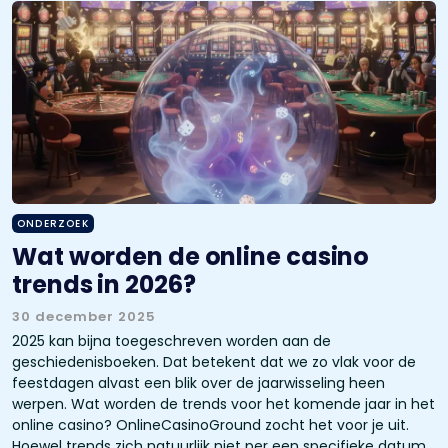
ONDERZOEK
Wat worden de online casino
trends in 2026?
30 december 2025
2025 kan bijna toegeschreven worden aan de
geschiedenisboeken. Dat betekent dat we zo vlak voor de
feestdagen alvast een blik over de jaarwisseling heen
werpen. Wat worden de trends voor het komende jaar in het
online casino? OnlineCasinoGround zocht het voor je uit.
Hoewel trends zich natuurlijk niet per een specifieke datum