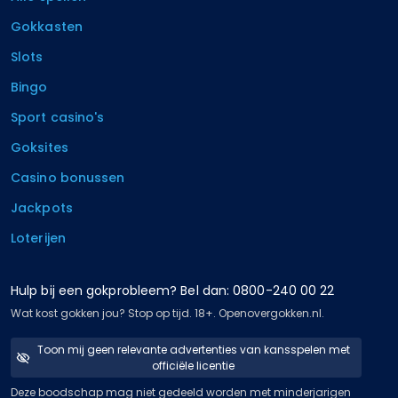
Gokkasten
Slots
Bingo
Sport casino's
Goksites
Casino bonussen
Jackpots
Loterijen
Hulp bij een gokprobleem? Bel dan: 0800-240 00 22
Wat kost gokken jou? Stop op tijd. 18+. Openovergokken.nl.
Toon mij geen relevante advertenties van kansspelen met
officiële licentie
Deze boodschap mag niet gedeeld worden met minderjarigen