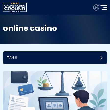
online casino
TAGS