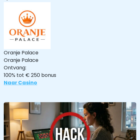
Oranje Palace
Oranje Palace
Ontvang:
100% tot € 250 bonus
Naar Casino