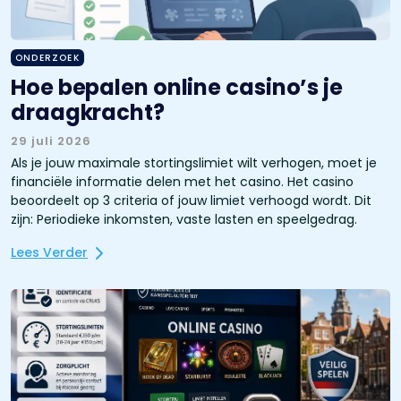
ONDERZOEK
Hoe bepalen online casino’s je
draagkracht?
29 juli 2026
Als je jouw maximale stortingslimiet wilt verhogen, moet je
financiële informatie delen met het casino. Het casino
beoordeelt op 3 criteria of jouw limiet verhoogd wordt. Dit
zijn: Periodieke inkomsten, vaste lasten en speelgedrag.
Lees Verder