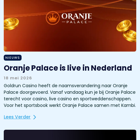
NIEUWS
Oranje Palace is live in Nederland
18 mei 2026
Goldrun Casino heeft de naamsverandering naar Oranje
Palace doorgevoerd. Vanaf vandaag kun je bij Oranje Palace
terecht voor casino, live casino en sportweddenschappen.
Voor het sportsbook werkt Oranje Palace samen met Kambi.
Lees Verder