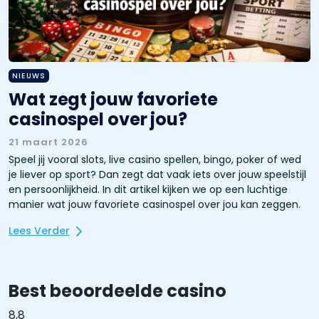
NIEUWS
Wat zegt jouw favoriete
casinospel over jou?
21 maart 2026
Speel jij vooral slots, live casino spellen, bingo, poker of wed
je liever op sport? Dan zegt dat vaak iets over jouw speelstijl
en persoonlijkheid. In dit artikel kijken we op een luchtige
manier wat jouw favoriete casinospel over jou kan zeggen.
Lees Verder
Best beoordeelde casino
8,8