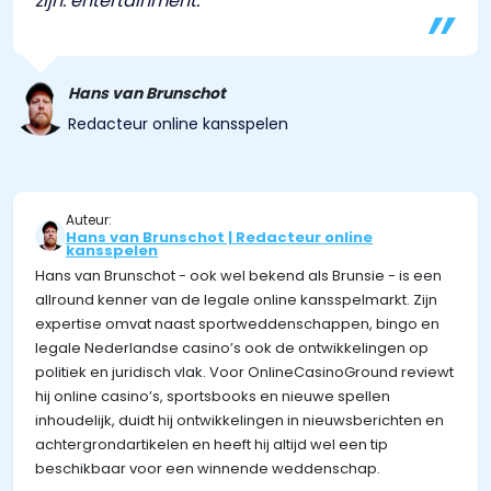
zijn: entertainment.
Hans van Brunschot
Redacteur online kansspelen
Auteur:
Hans van Brunschot | Redacteur online
kansspelen
Hans van Brunschot - ook wel bekend als Brunsie - is een
allround kenner van de legale online kansspelmarkt. Zijn
expertise omvat naast sportweddenschappen, bingo en
legale Nederlandse casino’s ook de ontwikkelingen op
politiek en juridisch vlak. Voor OnlineCasinoGround reviewt
hij online casino’s, sportsbooks en nieuwe spellen
inhoudelijk, duidt hij ontwikkelingen in nieuwsberichten en
achtergrondartikelen en heeft hij altijd wel een tip
beschikbaar voor een winnende weddenschap.