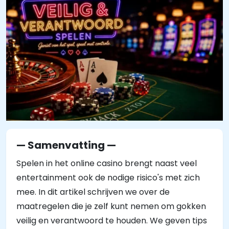
— Samenvatting —
Spelen in het online casino brengt naast veel
entertainment ook de nodige risico's met zich
mee. In dit artikel schrijven we over de
maatregelen die je zelf kunt nemen om gokken
veilig en verantwoord te houden. We geven tips