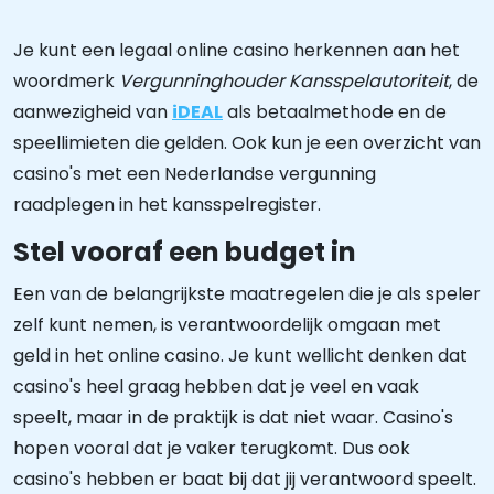
Je kunt een legaal online casino herkennen aan het
woordmerk
Vergunninghouder Kansspelautoriteit
, de
aanwezigheid van
iDEAL
als betaalmethode en de
speellimieten die gelden. Ook kun je een overzicht van
casino's met een Nederlandse vergunning
raadplegen in het kansspelregister.
Stel vooraf een budget in
Een van de belangrijkste maatregelen die je als speler
zelf kunt nemen, is verantwoordelijk omgaan met
geld in het online casino. Je kunt wellicht denken dat
casino's heel graag hebben dat je veel en vaak
speelt, maar in de praktijk is dat niet waar. Casino's
hopen vooral dat je vaker terugkomt. Dus ook
casino's hebben er baat bij dat jij verantwoord speelt.