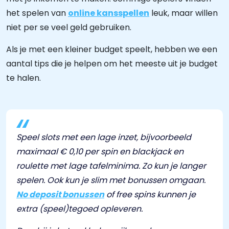
het spelen van
online kansspellen
leuk, maar willen
niet per se veel geld gebruiken.
Als je met een kleiner budget speelt, hebben we een
aantal tips die je helpen om het meeste uit je budget
te halen.
Speel slots met een lage inzet, bijvoorbeeld
maximaal € 0,10 per spin en blackjack en
roulette met lage tafelminima. Zo kun je langer
spelen. Ook kun je slim met bonussen omgaan.
No deposit bonussen
of free spins kunnen je
extra (speel)tegoed opleveren.