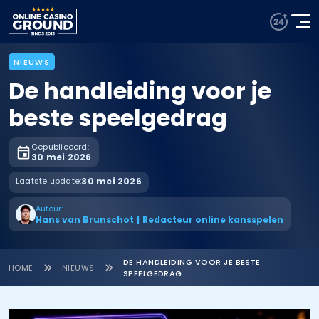
NIEUWS
De handleiding voor je
beste speelgedrag
Gepubliceerd:
30 mei 2026
Laatste update:
30 mei 2026
Auteur:
Hans van Brunschot
|
Redacteur online kansspelen
DE HANDLEIDING VOOR JE BESTE
HOME
NIEUWS
SPEELGEDRAG