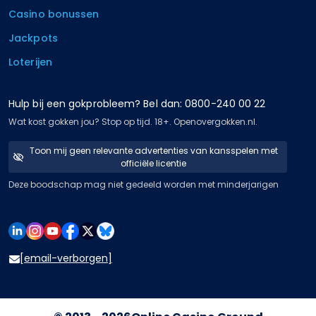
Casino bonussen
Jackpots
Loterijen
Hulp bij een gokprobleem? Bel dan: 0800-240 00 22
Wat kost gokken jou? Stop op tijd. 18+. Openovergokken.nl.
Toon mij geen relevante advertenties van kansspelen met
officiële licentie
Deze boodschap mag niet gedeeld worden met minderjarigen
[email-verborgen]