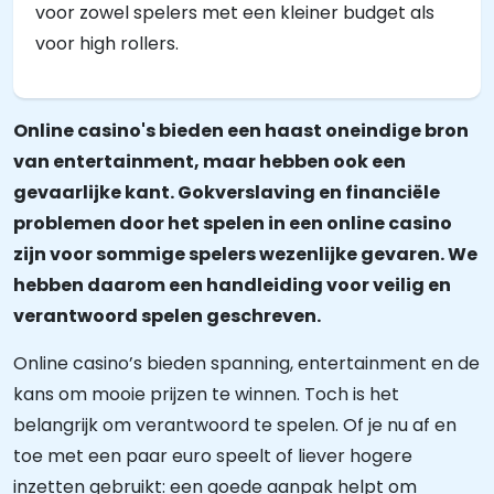
voor zowel spelers met een kleiner budget als
voor high rollers.
Online casino's bieden een haast oneindige bron
van entertainment, maar hebben ook een
gevaarlijke kant. Gokverslaving en financiële
problemen door het spelen in een online casino
zijn voor sommige spelers wezenlijke gevaren. We
hebben daarom een handleiding voor veilig en
verantwoord spelen geschreven.
Online casino’s bieden spanning, entertainment en de
kans om mooie prijzen te winnen. Toch is het
belangrijk om verantwoord te spelen. Of je nu af en
toe met een paar euro speelt of liever hogere
inzetten gebruikt: een goede aanpak helpt om