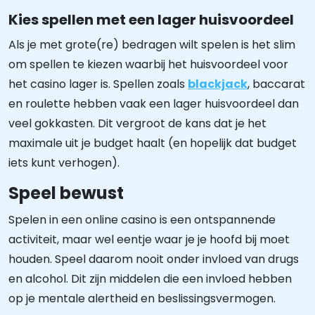
Kies spellen met een lager huisvoordeel
Als je met grote(re) bedragen wilt spelen is het slim
om spellen te kiezen waarbij het huisvoordeel voor
het casino lager is. Spellen zoals
blackjack
, baccarat
en roulette hebben vaak een lager huisvoordeel dan
veel gokkasten. Dit vergroot de kans dat je het
maximale uit je budget haalt (en hopelijk dat budget
iets kunt verhogen).
Speel bewust
Spelen in een online casino is een ontspannende
activiteit, maar wel eentje waar je je hoofd bij moet
houden. Speel daarom nooit onder invloed van drugs
en alcohol. Dit zijn middelen die een invloed hebben
op je mentale alertheid en beslissingsvermogen.