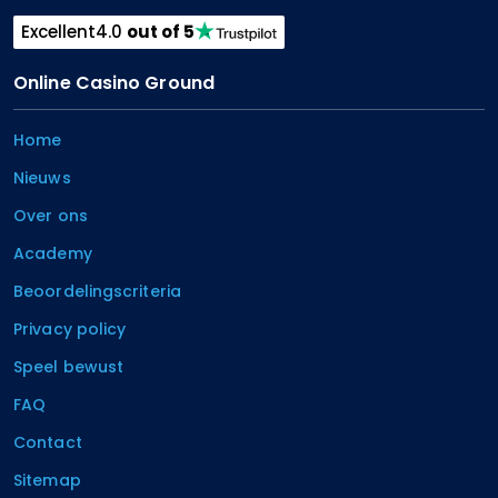
Excellent
4.0
out of 5
Online Casino Ground
Home
Nieuws
Over ons
Academy
Beoordelingscriteria
Privacy policy
Speel bewust
FAQ
Contact
Sitemap