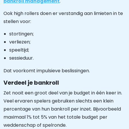
bankroll management
.
Ook high rollers doen er verstandig aan limieten in te
stellen voor:
stortingen;
verliezen;
speeltijd;
sessieduur.
Dat voorkomt impulsieve beslissingen.
Verdeel je bankroll
Zet nooit een groot deel van je budget in één keer in.
Veel ervaren spelers gebruiken slechts een klein
percentage van hun bankroll per inzet. Bijvoorbeeld
maximaal 1% tot 5% van het totale budget per
weddenschap of spelronde.