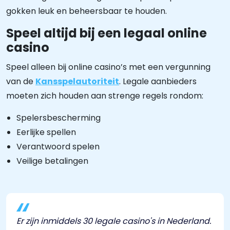
gokken leuk en beheersbaar te houden.
Speel altijd bij een legaal online
casino
Speel alleen bij online casino’s met een vergunning
van de
Kansspelautoriteit
. Legale aanbieders
moeten zich houden aan strenge regels rondom:
Spelersbescherming
Eerlijke spellen
Verantwoord spelen
Veilige betalingen
Er zijn inmiddels 30 legale casino's in Nederland.