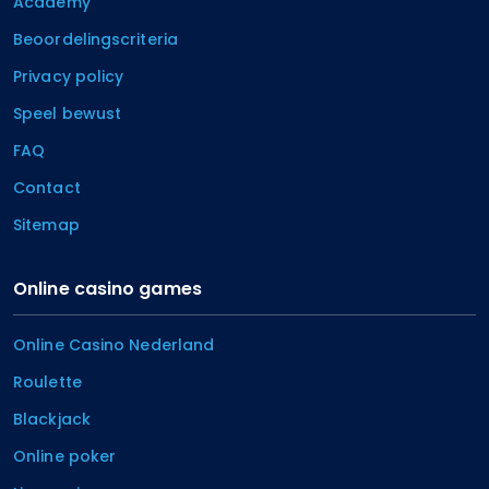
Academy
Beoordelingscriteria
Privacy policy
Speel bewust
FAQ
Contact
Sitemap
Online casino games
Online Casino Nederland
Roulette
Blackjack
Online poker