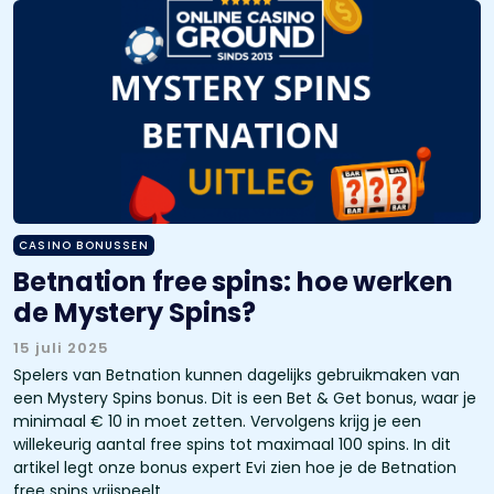
CASINO BONUSSEN
Betnation free spins: hoe werken
de Mystery Spins?
15 juli 2025
Spelers van Betnation kunnen dagelijks gebruikmaken van
een Mystery Spins bonus. Dit is een Bet & Get bonus, waar je
minimaal € 10 in moet zetten. Vervolgens krijg je een
willekeurig aantal free spins tot maximaal 100 spins. In dit
artikel legt onze bonus expert Evi zien hoe je de Betnation
free spins vrijspeelt.