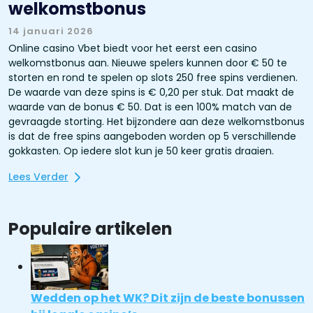
welkomstbonus
14 januari 2026
Online casino Vbet biedt voor het eerst een casino
welkomstbonus aan. Nieuwe spelers kunnen door € 50 te
storten en rond te spelen op slots 250 free spins verdienen.
De waarde van deze spins is € 0,20 per stuk. Dat maakt de
waarde van de bonus € 50. Dat is een 100% match van de
gevraagde storting. Het bijzondere aan deze welkomstbonus
is dat de free spins aangeboden worden op 5 verschillende
gokkasten. Op iedere slot kun je 50 keer gratis draaien.
Lees Verder
Populaire artikelen
Wedden op het WK? Dit zijn de beste bonussen