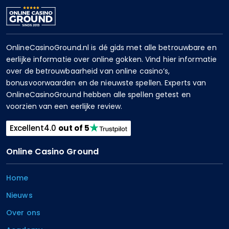
OnlineCasinoGround.nl is dé gids met alle betrouwbare en
eerlijke informatie over online gokken. Vind hier informatie
over de betrouwbaarheid van online casino’s,
bonusvoorwaarden en de nieuwste spellen. Experts van
OnlineCasinoGround hebben alle spellen getest en
voorzien van een eerlijke review.
Excellent
4.0
out of 5
Online Casino Ground
Home
Nieuws
Over ons