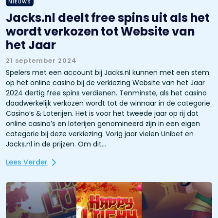
NIEUWS
Jacks.nl deelt free spins uit als het
wordt verkozen tot Website van
het Jaar
21 september 2024
Spelers met een account bij Jacks.nl kunnen met een stem
op het online casino bij de verkiezing Website van het Jaar
2024 dertig free spins verdienen. Tenminste, als het casino
daadwerkelijk verkozen wordt tot de winnaar in de categorie
Casino’s & Loterijen. Het is voor het tweede jaar op rij dat
online casino’s en loterijen genomineerd zijn in een eigen
categorie bij deze verkiezing. Vorig jaar vielen Unibet en
Jacks.nl in de prijzen. Om dit…
Lees Verder