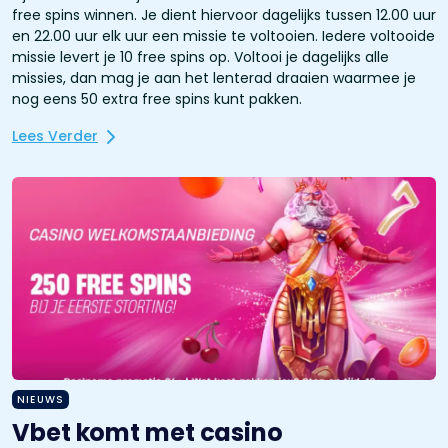
free spins winnen. Je dient hiervoor dagelijks tussen 12.00 uur
en 22.00 uur elk uur een missie te voltooien. Iedere voltooide
missie levert je 10 free spins op. Voltooi je dagelijks alle
missies, dan mag je aan het lenterad draaien waarmee je
nog eens 50 extra free spins kunt pakken.
Lees Verder
NIEUWS
Vbet komt met casino