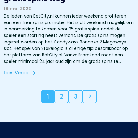
19 mei 2023
De leden van BetCity.nl kunnen ieder weekend profiteren
van een free spins promotie. Het is dit weekend mogelijk om
in aanmerking te komen voor 25 gratis spins, nadat de
speler een storting heeft verricht. De gratis spins mogen
ingezet worden op het Candyways Bonanza 2 Megaways
slot. Het spel van Stakelogic is al enige tijd beschikbaar op
het platform van BetCity.nl. Vanzelfsprekend moet een
speler minimaal 24 jaar oud zijn om de gratis spins te…
Lees Verder
1
2
3