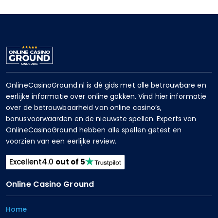
OnlineCasinoGround.nl is dé gids met alle betrouwbare en
eerlijke informatie over online gokken. Vind hier informatie
over de betrouwbaarheid van online casino’s,
bonusvoorwaarden en de nieuwste spellen. Experts van
OnlineCasinoGround hebben alle spellen getest en
voorzien van een eerlijke review.
Excellent
4.0
out of 5
Online Casino Ground
Home