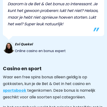
Daarom is de Bet & Get bonus zo interessant. Je
kunt het gewoon proberen: lukt het niet? Helaas,
maar je hebt niet opnieuw hoeven storten. Lukt
het wel? Super leuk natuurlijk!
Evi Quekel
Online casino en bonus expert
Casino en sport
Waar een free spins bonus alleen geldig is op
gokkasten, kun je de Bet & Get in het casino en
sportsbook
tegenkomen. Deze bonus is namelijk
geschikt voor alle soorten spel categoriëen.