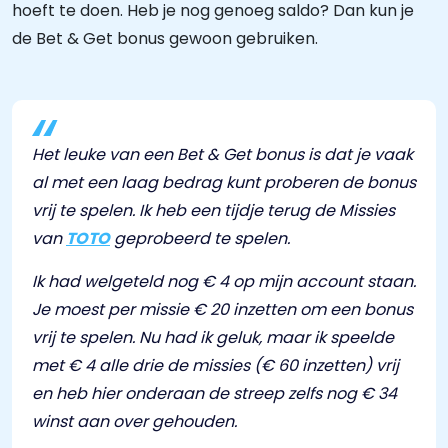
hoeft te doen. Heb je nog genoeg saldo? Dan kun je
de Bet & Get bonus gewoon gebruiken.
Het leuke van een Bet & Get bonus is dat je vaak
al met een laag bedrag kunt proberen de bonus
vrij te spelen. Ik heb een tijdje terug de Missies
van
TOTO
geprobeerd te spelen.
Ik had welgeteld nog € 4 op mijn account staan.
Je moest per missie € 20 inzetten om een bonus
vrij te spelen. Nu had ik geluk, maar ik speelde
met € 4 alle drie de missies (€ 60 inzetten) vrij
en heb hier onderaan de streep zelfs nog € 34
winst aan over gehouden.