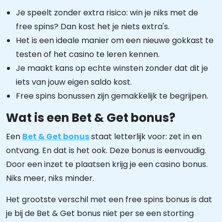
Je speelt zonder extra risico: win je niks met de
free spins? Dan kost het je niets extra's.
Het is een ideale manier om een nieuwe gokkast te
testen of het casino te leren kennen.
Je maakt kans op echte winsten zonder dat dit je
iets van jouw eigen saldo kost.
Free spins bonussen zijn gemakkelijk te begrijpen.
Wat is een Bet & Get bonus?
Een
Bet & Get bonus
staat letterlijk voor: zet in en
ontvang. En dat is het ook. Deze bonus is eenvoudig.
Door een inzet te plaatsen krijg je een casino bonus.
Niks meer, niks minder.
Het grootste verschil met een free spins bonus is dat
je bij de Bet & Get bonus niet per se een storting