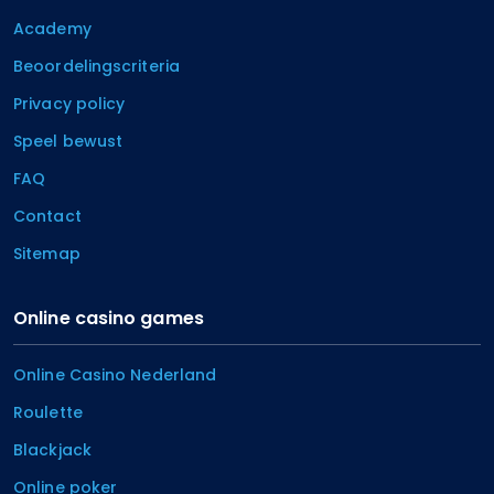
Academy
Beoordelingscriteria
Privacy policy
Speel bewust
FAQ
Contact
Sitemap
Online casino games
Online Casino Nederland
Roulette
Blackjack
Online poker