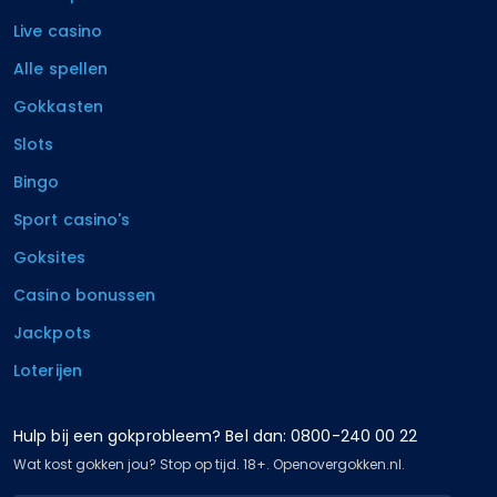
Live casino
Alle spellen
Gokkasten
Slots
Bingo
Sport casino's
Goksites
Casino bonussen
Jackpots
Loterijen
Hulp bij een gokprobleem? Bel dan: 0800-240 00 22
Wat kost gokken jou? Stop op tijd. 18+. Openovergokken.nl.