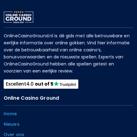
OnlineCasinoGround.nl is dé gids met alle betrouwbare en
eerlijke informatie over online gokken. Vind hier informatie
over de betrouwbaarheid van online casino’s,
bonusvoorwaarden en de nieuwste spellen. Experts van
OnlineCasinoGround hebben alle spellen getest en
voorzien van een eerlijke review.
Excellent
4.0
out of 5
Online Casino Ground
Home
Nieuws
Over ons