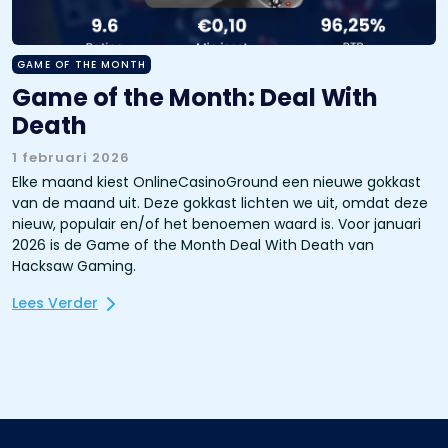
GAME OF THE MONTH
Game of the Month: Deal With
Death
1 februari 2026
Elke maand kiest OnlineCasinoGround een nieuwe gokkast
van de maand uit. Deze gokkast lichten we uit, omdat deze
nieuw, populair en/of het benoemen waard is. Voor januari
2026 is de Game of the Month Deal With Death van
Hacksaw Gaming.
Lees Verder