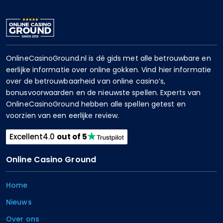
OnlineCasinoGround.nl is dé gids met alle betrouwbare en
eerlijke informatie over online gokken. Vind hier informatie
over de betrouwbaarheid van online casino’s,
bonusvoorwaarden en de nieuwste spellen. Experts van
OnlineCasinoGround hebben alle spellen getest en
voorzien van een eerlijke review.
Excellent
4.0
out of 5
Online Casino Ground
Home
Nieuws
Over ons