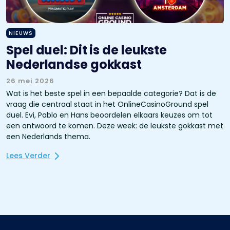
NIEUWS
Spel duel: Dit is de leukste
Nederlandse gokkast
26 mei 2026
Wat is het beste spel in een bepaalde categorie? Dat is de
vraag die centraal staat in het OnlineCasinoGround spel
duel. Evi, Pablo en Hans beoordelen elkaars keuzes om tot
een antwoord te komen. Deze week: de leukste gokkast met
een Nederlands thema.
Lees Verder