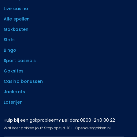
Live casino
Alle spellen
Gokkasten
Slots
Bingo
Sport casino's
Goksites
Casino bonussen
Jackpots
Loterijen
Hulp bij een gokprobleem? Bel dan: 0800-240 00 22
Wat kost gokken jou? Stop op tijd. 18+. Openovergokken.nl.