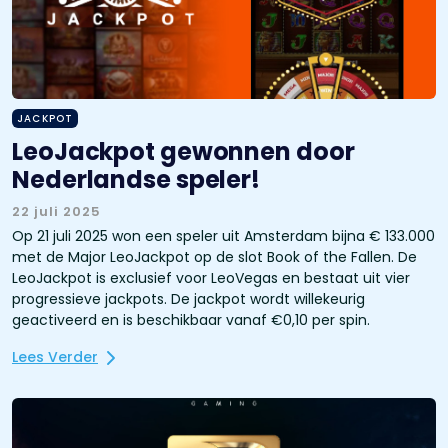
JACKPOT
LeoJackpot gewonnen door
Nederlandse speler!
22 juli 2025
Op 21 juli 2025 won een speler uit Amsterdam bijna € 133.000
met de Major LeoJackpot op de slot Book of the Fallen. De
LeoJackpot is exclusief voor LeoVegas en bestaat uit vier
progressieve jackpots. De jackpot wordt willekeurig
geactiveerd en is beschikbaar vanaf €0,10 per spin.
Lees Verder