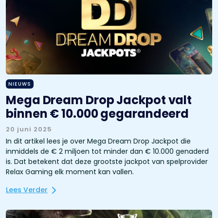
NIEUWS
Mega Dream Drop Jackpot valt
binnen € 10.000 gegarandeerd
20 juni 2025
In dit artikel lees je over Mega Dream Drop Jackpot die
inmiddels de € 2 miljoen tot minder dan € 10.000 genaderd
is. Dat betekent dat deze grootste jackpot van spelprovider
Relax Gaming elk moment kan vallen.
Lees Verder