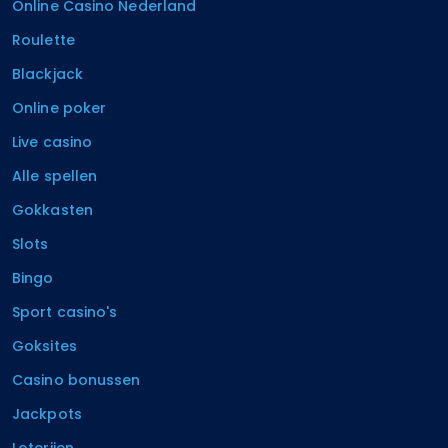
Online Casino Nederland
Roulette
Blackjack
Online poker
Live casino
Alle spellen
Gokkasten
Slots
Bingo
Sport casino's
Goksites
Casino bonussen
Jackpots