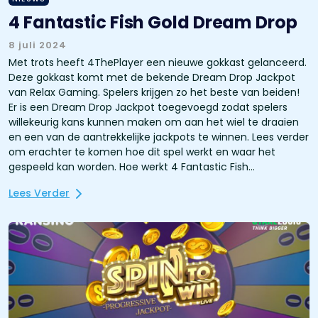
4 Fantastic Fish Gold Dream Drop
8 juli 2024
Met trots heeft 4ThePlayer een nieuwe gokkast gelanceerd.
Deze gokkast komt met de bekende Dream Drop Jackpot
van Relax Gaming. Spelers krijgen zo het beste van beiden!
Er is een Dream Drop Jackpot toegevoegd zodat spelers
willekeurig kans kunnen maken om aan het wiel te draaien
en een van de aantrekkelijke jackpots te winnen. Lees verder
om erachter te komen hoe dit spel werkt en waar het
gespeeld kan worden. Hoe werkt 4 Fantastic Fish…
Lees Verder