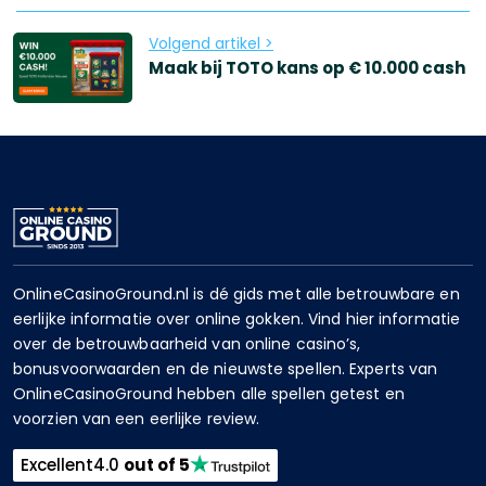
Volgend artikel >
Maak bij TOTO kans op € 10.000 cash
OnlineCasinoGround.nl is dé gids met alle betrouwbare en
eerlijke informatie over online gokken. Vind hier informatie
over de betrouwbaarheid van online casino’s,
bonusvoorwaarden en de nieuwste spellen. Experts van
OnlineCasinoGround hebben alle spellen getest en
voorzien van een eerlijke review.
Excellent
4.0
out of 5