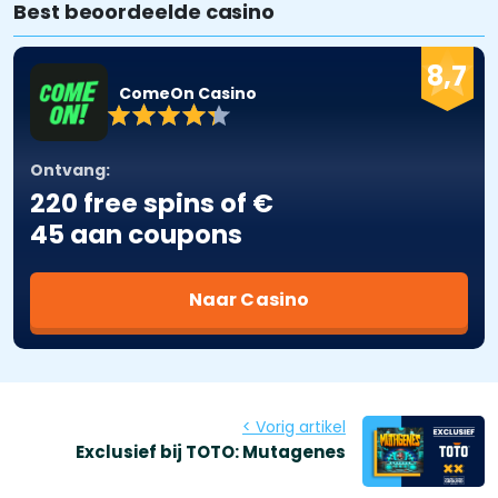
Best beoordeelde casino
8,7
ComeOn Casino
Ontvang:
220 free spins of €
45 aan coupons
Naar Casino
< Vorig artikel
Exclusief bij TOTO: Mutagenes