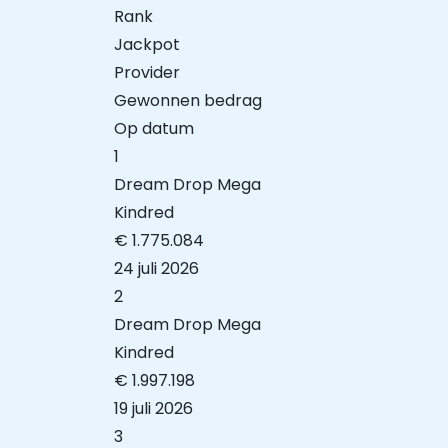
Rank
Jackpot
Provider
Gewonnen bedrag
Op datum
1
Dream Drop Mega
Kindred
€ 1.775.084
24 juli 2026
2
Dream Drop Mega
Kindred
€ 1.997.198
19 juli 2026
3