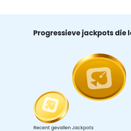
Progressieve jackpots die l
Recent gevallen Jackpots