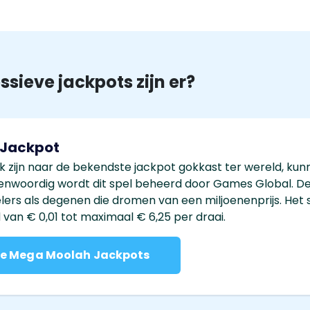
sieve jackpots zijn er?
 Jackpot
ek zijn naar de bekendste jackpot gokkast ter wereld, ku
nwoordig wordt dit spel beheerd door Games Global. Dez
elers als degenen die dromen van een miljoenenprijs. He
 van € 0,01 tot maximaal € 6,25 per draai.
de Mega Moolah Jackpots