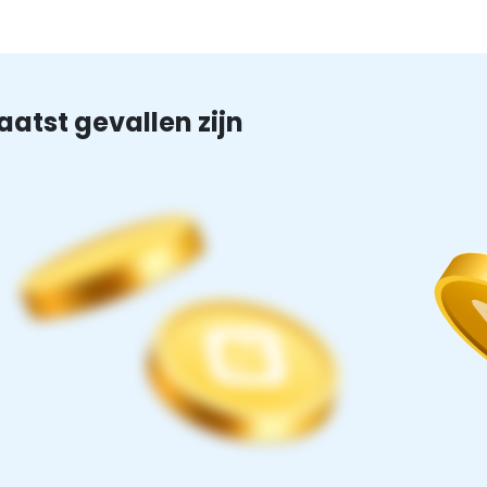
aatst gevallen zijn