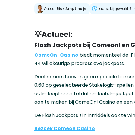
Auteur:
Rick Amptmeijer
Laatst bijgewerkt:
2 
💡Actueel:
Flash Jackpots bij Comeon! en 
ComeOn! Casino
biedt momenteel de ‘Fl
44 willekeurige progressieve jackpots.
Deelnemers hoeven geen speciale bonusron
0,60 op geselecteerde Stakelogic-spellen
actie loopt door totdat de laatste jackpot
aan te maken bij ComeOn! Casino en een 
De Flash Jackpots zijn inmiddels ook te wi
Bezoek Comeon Casino