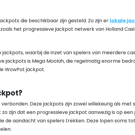
ackpots die beschikbaar zijn gesteld. Zo zijn er
lokale ja
oals het progressieve jackpot netwerk van Holland Casin
 jackpots, waarbij de inzet van spelers van meerdere cas
ve jackpots is Mega Moolah, die regelmatig enorme bedr
 de WowPot jackpot.
ckpot?
s
verbonden. Deze jackpots zijn zowel willekeurig als met
k zo zijn dat een progressieve jackpot aanwezig is op ee
ie de aandacht van spelers trekken. Deze lopen soms tot 
elen.