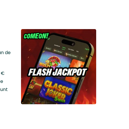
an de
 €
De
ount