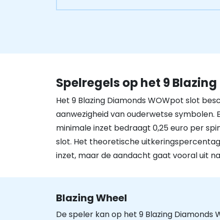
Spelregels op het 9 Blazi
Het 9 Blazing Diamonds WOWpot slot beschik
aanwezigheid van ouderwetse symbolen. Er
minimale inzet bedraagt 0,25 euro per spi
slot. Het theoretische uitkeringspercentag
inzet, maar de aandacht gaat vooral uit n
Blazing Wheel
De speler kan op het 9 Blazing Diamonds 