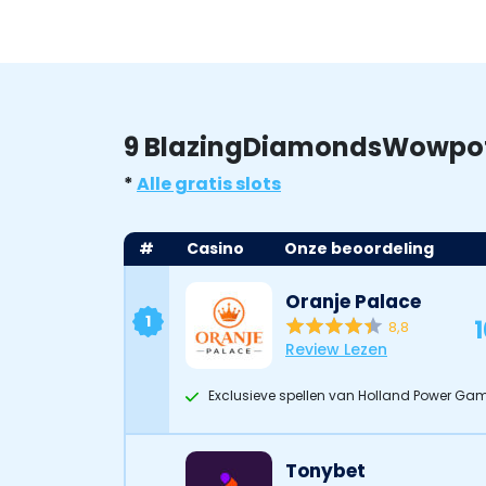
9
Blazing
Diamonds
Wowpo
*
Alle gratis slots
#
Casino
Onze beoordeling
Oranje Palace
1
8,8
Review Lezen
Exclusieve spellen van Holland Power Ga
Tonybet