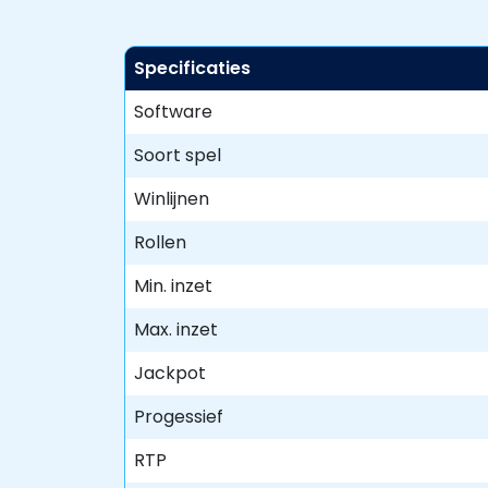
Specificaties
Software
Soort spel
Winlijnen
Rollen
Min. inzet
Max. inzet
Jackpot
Progessief
RTP