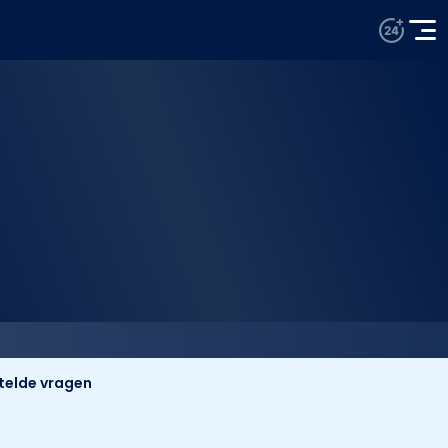
alace
telde vragen