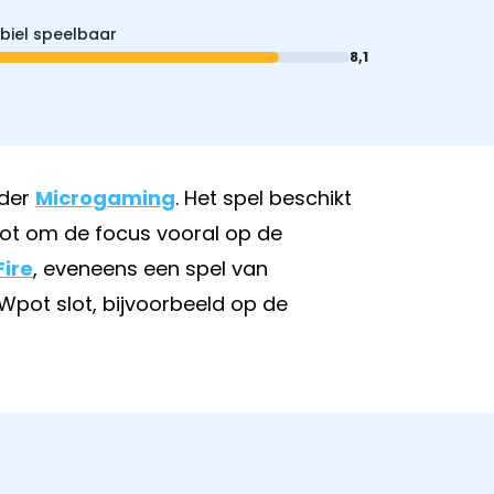
biel speelbaar
8,1
ider
Microgaming
. Het spel beschikt
ot om de focus vooral op de
Fire
, eveneens een spel van
Wpot slot, bijvoorbeeld op de