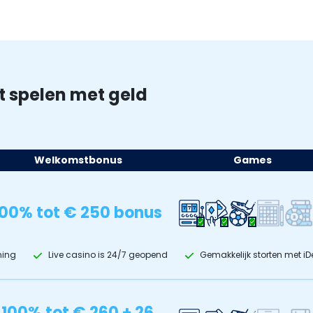
of
Start gratis spel
t
spelen met geld
Welkomstbonus
Games
100% tot € 250 bonus
ming
Live casino is 24/7 geopend
Gemakkelijk storten met iD
100% tot € 260 + 26