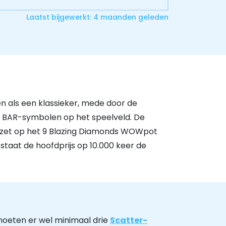
Laatst bijgewerkt: 4 maanden geleden
en als een klassieker, mede door de
n BAR-symbolen op het speelveld. De
ngezet op het 9 Blazing Diamonds WOWpot
 staat de hoofdprijs op 10.000 keer de
moeten er wel minimaal drie
Scatter-