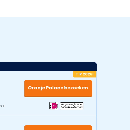
TIP 2026!
Oranje Palace bezoeken
eal