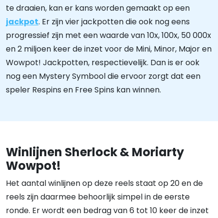
te draaien, kan er kans worden gemaakt op een
jackpot
. Er zijn vier jackpotten die ook nog eens
progressief zijn met een waarde van 10x, 100x, 50 000x
en 2 miljoen keer de inzet voor de Mini, Minor, Major en
Wowpot! Jackpotten, respectievelijk. Dan is er ook
nog een Mystery Symbool die ervoor zorgt dat een
speler Respins en Free Spins kan winnen.
Winlijnen Sherlock & Moriarty
Wowpot!
Het aantal winlijnen op deze reels staat op 20 en de
reels zijn daarmee behoorlijk simpel in de eerste
ronde. Er wordt een bedrag van 6 tot 10 keer de inzet