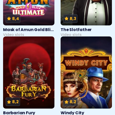
8,4
8,3
Mask of Amun Gold Blitz Ultimate
The Slotfather
Video slots
Video slots
8,2
8,2
Barbarian Fury
Windy City