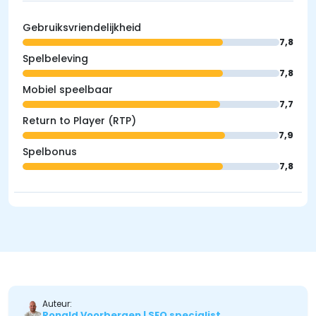
Gebruiksvriendelijkheid
7,8
Spelbeleving
7,8
Mobiel speelbaar
7,7
Return to Player (RTP)
7,9
Spelbonus
7,8
Auteur:
Ronald Voorbergen | SEO specialist