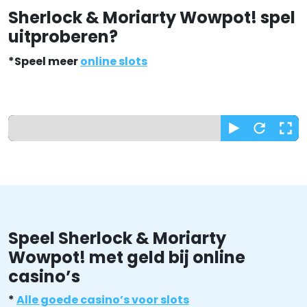
Sherlock & Moriarty Wowpot! spel
uitproberen?
*Speel meer
online slots
Speel bij BetMGM en krijg:
Pak tot € 100 + 1000
free spins
Speel met bonus
of
Start gratis spel
Speel Sherlock & Moriarty
Wowpot! met geld bij online
casino’s
*
Alle goede casino’s voor slots