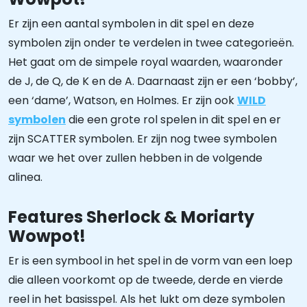
Er zijn een aantal symbolen in dit spel en deze
symbolen zijn onder te verdelen in twee categorieën.
Het gaat om de simpele royal waarden, waaronder
de J, de Q, de K en de A. Daarnaast zijn er een ‘bobby’,
een ‘dame’, Watson, en Holmes. Er zijn ook
WILD
symbolen
die een grote rol spelen in dit spel en er
zijn SCATTER symbolen. Er zijn nog twee symbolen
waar we het over zullen hebben in de volgende
alinea.
Features Sherlock & Moriarty
Wowpot!
Er is een symbool in het spel in de vorm van een loep
die alleen voorkomt op de tweede, derde en vierde
reel in het basisspel. Als het lukt om deze symbolen