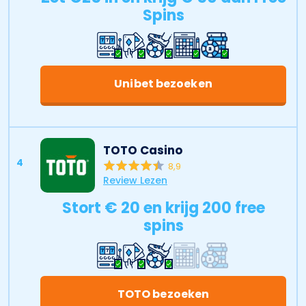
Spins
Unibet bezoeken
TOTO Casino
4
8,9
Review Lezen
Stort € 20 en krijg 200 free
spins
TOTO bezoeken