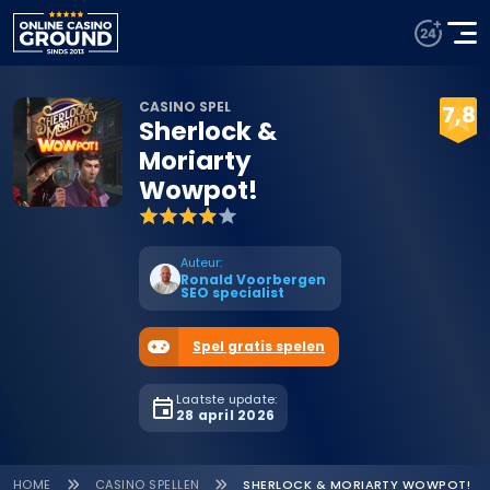
BETMGM
Pak tot € 100 + 1000
Bezoek BetMGM
CASINO SPEL
7,8
free spins
Sherlock &
Moriarty
Wowpot!
Auteur:
Ronald Voorbergen
SEO specialist
Spel gratis spelen
Laatste update:
28 april 2026
HOME
CASINO SPELLEN
SHERLOCK & MORIARTY WOWPOT!