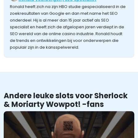
Ronald heeft zich na zijn HBO studie gespecialiseerd in de
zoekresultaten van Google en dan met name het SEO
onderdeel. Hij is al meer dan 15 jaar actief als SEO
specialist en heeft zich de afgelopen jaren verdiept in de
SEO wereld van de online casino industrie. Ronald houdt
de trends en ontwikkelingen bij voor onderwerpen die
populair zijn in de kansspelwereld.
Andere leuke slots voor Sherlock
& Moriarty Wowpot!
-fans