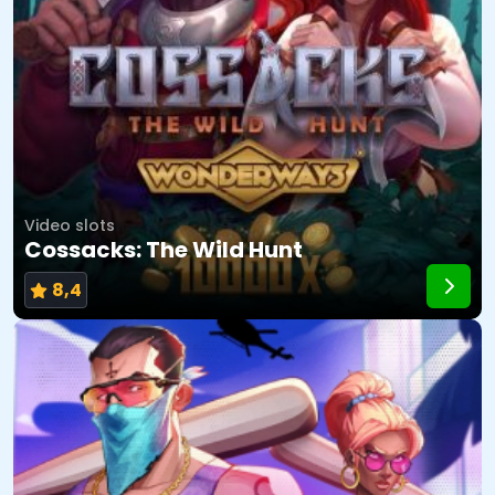
Video slots
Cossacks: The Wild Hunt
8,4