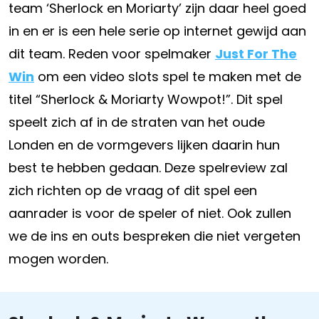
team ‘Sherlock en Moriarty’ zijn daar heel goed
in en er is een hele serie op internet gewijd aan
dit team. Reden voor spelmaker
Just For The
Win
om een video slots spel te maken met de
titel “Sherlock & Moriarty Wowpot!”. Dit spel
speelt zich af in de straten van het oude
Londen en de vormgevers lijken daarin hun
best te hebben gedaan. Deze spelreview zal
zich richten op de vraag of dit spel een
aanrader is voor de speler of niet. Ook zullen
we de ins en outs bespreken die niet vergeten
mogen worden.