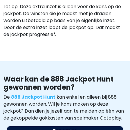
Let op: Deze extra inzet is alleen voor de kans op de
jackpot. De winsten die je maakt met je draaien
worden uitbetaald op basis van je eigenlijke inzet.
Door de extra inzet loopt de jackpot op. Dat maakt
de jackpot progressief.
Waar kan de 888 Jackpot Hunt
gewonnen worden?
De
888 Jackpot Hunt
kan enkel en alleen bij 888
gewonnen worden. Wil je kans maken op deze
jackpot? Dan dien je jezelf aan te melden op één van
de gekoppelde gokkasten van spelmaker Octoplay.