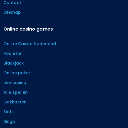
Contact
Sitemap
Online casino games
Online Casino Nederland
Roulette
Blackjack
Online poker
Live casino
Alle spellen
Gokkasten
Slots
Bingo