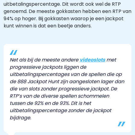
uitbetalingspercentage. Dit wordt ook wel de RTP
genoemd. De meeste gokkasten hebben een RTP van
94% op hoger. Bij gokkasten waarop je een jackpot
kunt winnen is dat een beetje anders.
Net als bij de meeste andere
videoslots
met
progressieve jackpots liggen de
uitbetalingspercentages van de spellen die op
de 888 Jackpot Hunt zijn aangesloten lager dan
die van slots zonder progressieve jackpot. De
RTP’s van de diverse spellen schommelen
tussen de 92% en de 93%. Dit is het
uitbetalingspercentage zonder de jackpot
bijdrage.