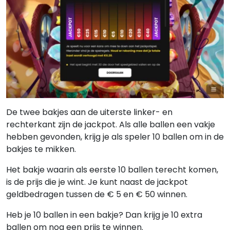
De twee bakjes aan de uiterste linker- en
rechterkant zijn de jackpot. Als alle ballen een vakje
hebben gevonden, krijg je als speler 10 ballen om in de
bakjes te mikken.
Het bakje waarin als eerste 10 ballen terecht komen,
is de prijs die je wint. Je kunt naast de jackpot
geldbedragen tussen de € 5 en € 50 winnen.
Heb je 10 ballen in een bakje? Dan krijg je 10 extra
ballen om nog een prijs te winnen.