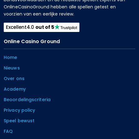
OnlineCasinoGround hebben alle spellen getest en
voorzien van een eerlijke review.
Excellent
4.0
out of 5
Online Casino Ground
Home
Nieuws
Over ons
Academy
Beoordelingscriteria
Privacy policy
Speel bewust
FAQ