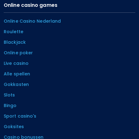
Online casino games
Online Casino Nederland
Roulette
Blackjack
Online poker
Live casino
Alle spellen
Gokkasten
Slots
Bingo
Sport casino's
Goksites
Casino bonussen