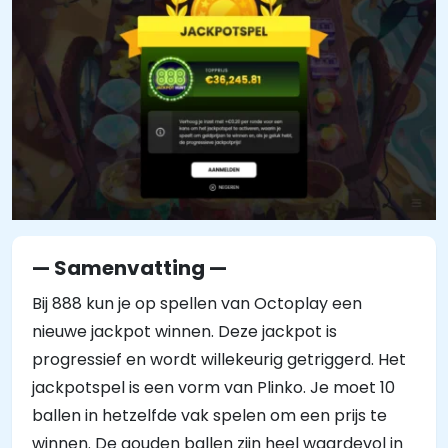
— Samenvatting —
Bij 888 kun je op spellen van Octoplay een
nieuwe jackpot winnen. Deze jackpot is
progressief en wordt willekeurig getriggerd. Het
jackpotspel is een vorm van Plinko. Je moet 10
ballen in hetzelfde vak spelen om een prijs te
winnen. De gouden ballen zijn heel waardevol in