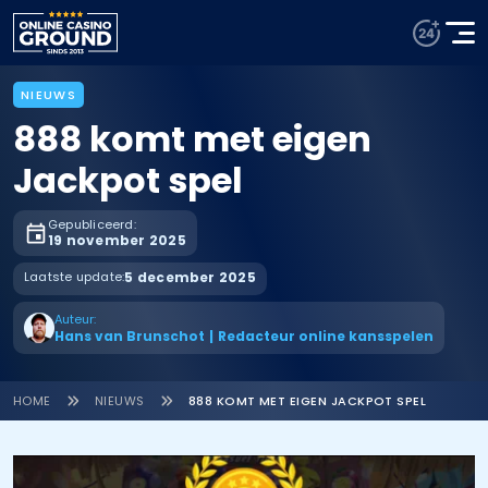
NIEUWS
888 komt met eigen
Jackpot spel
Gepubliceerd:
19 november 2025
Laatste update:
5 december 2025
Auteur:
Hans van Brunschot
|
Redacteur online kansspelen
HOME
NIEUWS
888 KOMT MET EIGEN JACKPOT SPEL