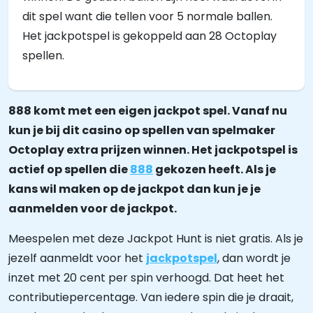
dit spel want die tellen voor 5 normale ballen.
Het jackpotspel is gekoppeld aan 28 Octoplay
spellen.
888 komt met een eigen jackpot spel. Vanaf nu
kun je bij dit casino op spellen van spelmaker
Octoplay extra prijzen winnen. Het jackpotspel is
actief op spellen die
888
gekozen heeft. Als je
kans wil maken op de jackpot dan kun je je
aanmelden voor de jackpot.
Meespelen met deze Jackpot Hunt is niet gratis. Als je
jezelf aanmeldt voor het
jackpotspel
, dan wordt je
inzet met 20 cent per spin verhoogd. Dat heet het
contributiepercentage. Van iedere spin die je draait,