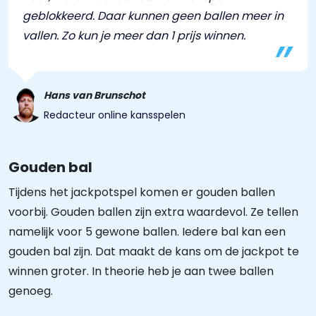
geblokkeerd. Daar kunnen geen ballen meer in
vallen. Zo kun je meer dan 1 prijs winnen.
Hans van Brunschot
Redacteur online kansspelen
Gouden bal
Tijdens het jackpotspel komen er gouden ballen
voorbij. Gouden ballen zijn extra waardevol. Ze tellen
namelijk voor 5 gewone ballen. Iedere bal kan een
gouden bal zijn. Dat maakt de kans om de jackpot te
winnen groter. In theorie heb je aan twee ballen
genoeg.