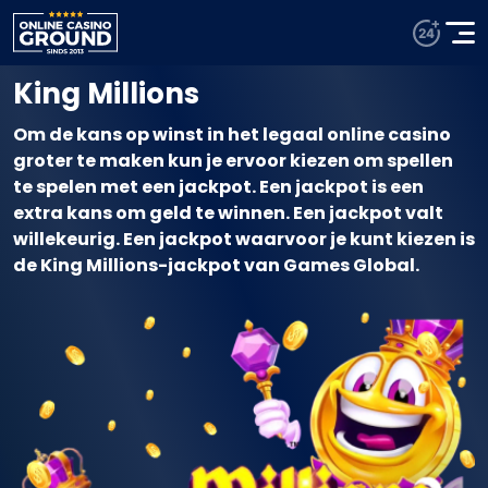
King Millions
Om de kans op winst in het legaal online casino
groter te maken kun je ervoor kiezen om spellen
te spelen met een jackpot. Een jackpot is een
extra kans om geld te winnen. Een jackpot valt
willekeurig. Een jackpot waarvoor je kunt kiezen is
de King Millions-jackpot van Games Global.