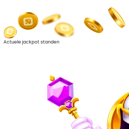
Actuele jackpot standen