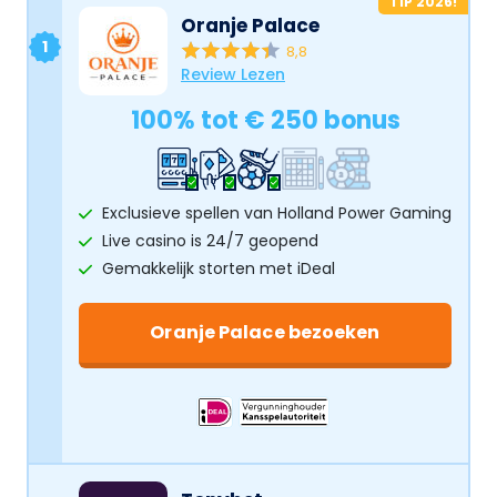
TIP 2026!
Oranje Palace
1
8,8
Review Lezen
100% tot € 250 bonus
Exclusieve spellen van Holland Power Gaming
Live casino is 24/7 geopend
Gemakkelijk storten met iDeal
Oranje Palace bezoeken