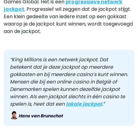
Games Global. Het is een
progressieve netwerk
jackpot
. Progressief wil zeggen dat de jackpot stijgt.
Een klein gedeelte van iedere inzet op een gokkast
waarop je de jackpot kunt winnen, wordt toegevoegd
aan de jackpot.
“King Millions is een netwerk jackpot. Dat
betekent dat je deze jackpot op meerdere
gokkasten en bij meerdere casino’s kunt winnen.
Mensen die bij een online casino in België of
Denemarken spelen kunnen dezelfde jackpot
winnen. Als een jackpot slechts in één casino te
spelen is, heet dat een
lokale jackpot
.”
Hans van Brunschot