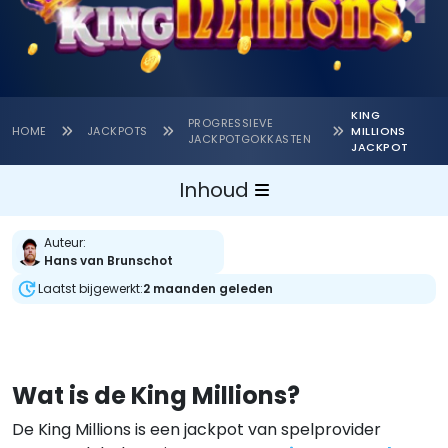
KING
PROGRESSIEVE
HOME
JACKPOTS
MILLIONS
JACKPOTGOKKASTEN
JACKPOT
Inhoud
Wat is de King Millions?
Auteur:
Hans van Brunschot
King Millions Grand
Laatst bijgewerkt:
2 maanden geleden
Spelen met geld
Spellen King Millions
Wat is de King Millions?
Hoe werkt het?
De King Millions is een jackpot van spelprovider
FAQ