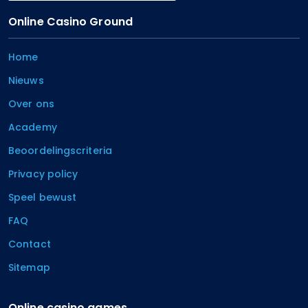
Online Casino Ground
Home
Nieuws
Over ons
Academy
Beoordelingscriteria
Privacy policy
Speel bewust
FAQ
Contact
Sitemap
Online casino games