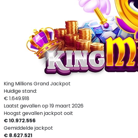
King Millions Grand Jackpot
Huidige stand:
€ 1.649.918
Laatst gevallen op
19 maart 2026
Hoogst gevallen jackpot ooit
€ 10.972.556
Gemiddelde jackpot
€ 8.627.521