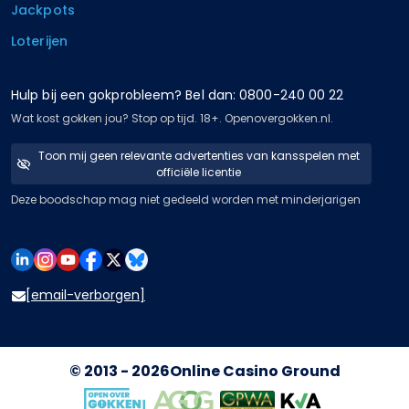
Jackpots
Loterijen
Hulp bij een gokprobleem? Bel dan: 0800-240 00 22
Wat kost gokken jou? Stop op tijd. 18+. Openovergokken.nl.
Toon mij geen relevante advertenties van kansspelen met
officiële licentie
Deze boodschap mag niet gedeeld worden met minderjarigen
[email-verborgen]
© 2013 - 2026
Online Casino Ground