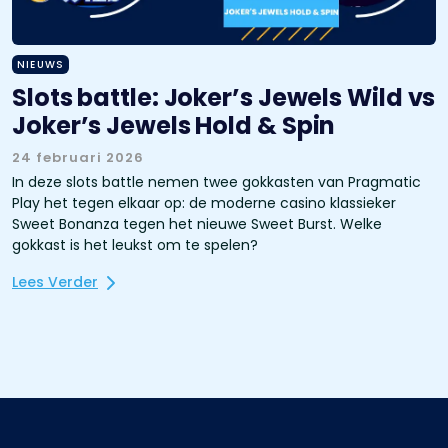
NIEUWS
Slots battle: Joker’s Jewels Wild vs
Joker’s Jewels Hold & Spin
24 februari 2026
In deze slots battle nemen twee gokkasten van Pragmatic
Play het tegen elkaar op: de moderne casino klassieker
Sweet Bonanza tegen het nieuwe Sweet Burst. Welke
gokkast is het leukst om te spelen?
Lees Verder