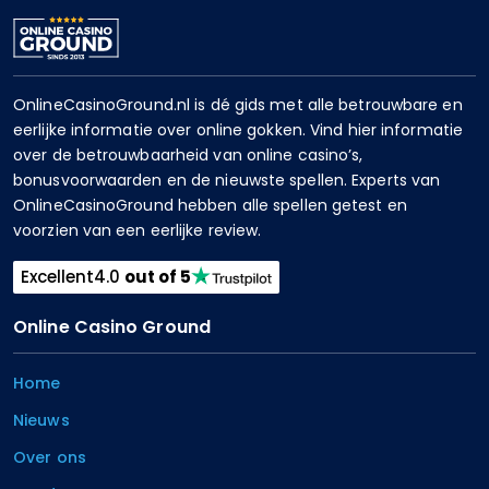
OnlineCasinoGround.nl is dé gids met alle betrouwbare en
eerlijke informatie over online gokken. Vind hier informatie
over de betrouwbaarheid van online casino’s,
bonusvoorwaarden en de nieuwste spellen. Experts van
OnlineCasinoGround hebben alle spellen getest en
voorzien van een eerlijke review.
Excellent
4.0
out of 5
Online Casino Ground
Home
Nieuws
Over ons