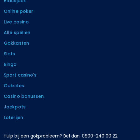
Blackjack
Online poker
Live casino
Alle spellen
Gokkasten
Slots
Bingo
Sport casino's
Goksites
Casino bonussen
Jackpots
Loterijen
Hulp bij een gokprobleem? Bel dan: 0800-240 00 22