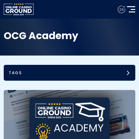
OCG Academy
TAGS