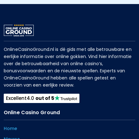
OnlineCasinoGround.nl is dé gids met alle betrouwbare en
eerlijke informatie over online gokken. Vind hier informatie
over de betrouwbaarheid van online casino’s,
bonusvoorwaarden en de nieuwste spellen. Experts van
OnlineCasinoGround hebben alle spellen getest en
voorzien van een eerlijke review.
Excellent
4.0
out of 5
Online Casino Ground
Home