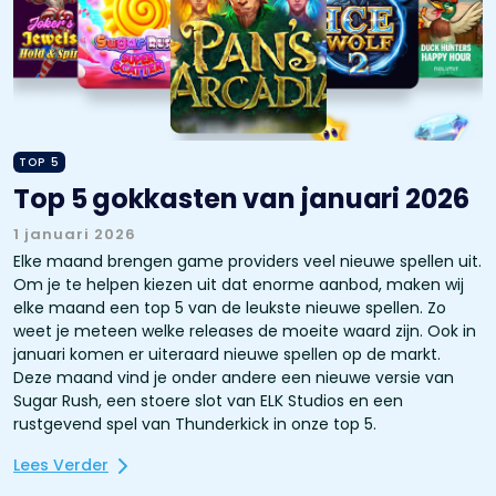
TOP 5
Top 5 gokkasten van januari 2026
1 januari 2026
Elke maand brengen game providers veel nieuwe spellen uit.
Om je te helpen kiezen uit dat enorme aanbod, maken wij
elke maand een top 5 van de leukste nieuwe spellen. Zo
weet je meteen welke releases de moeite waard zijn. Ook in
januari komen er uiteraard nieuwe spellen op de markt.
Deze maand vind je onder andere een nieuwe versie van
Sugar Rush, een stoere slot van ELK Studios en een
rustgevend spel van Thunderkick in onze top 5.
Lees Verder