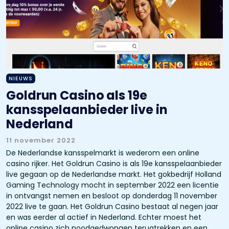
NIEUWS
Goldrun Casino als 19e
kansspelaanbieder live in
Nederland
11 november 2022
De Nederlandse kansspelmarkt is wederom een online
casino rijker. Het Goldrun Casino is als 19e kansspelaanbieder
live gegaan op de Nederlandse markt. Het gokbedrijf Holland
Gaming Technology mocht in september 2022 een licentie
in ontvangst nemen en besloot op donderdag 11 november
2022 live te gaan. Het Goldrun Casino bestaat al negen jaar
en was eerder al actief in Nederland. Echter moest het
online casino zich noodgedwongen terugtrekken en een