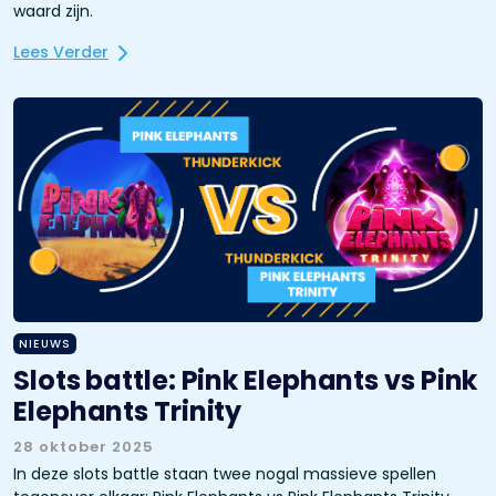
waard zijn.
Lees Verder
NIEUWS
Slots battle: Pink Elephants vs Pink
Elephants Trinity
28 oktober 2025
In deze slots battle staan twee nogal massieve spellen