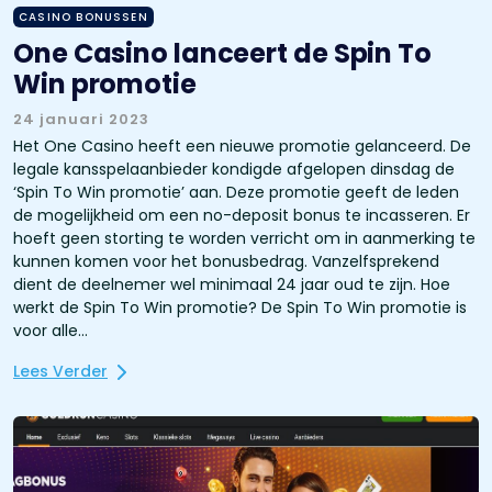
CASINO BONUSSEN
One Casino lanceert de Spin To
Win promotie
24 januari 2023
Het One Casino heeft een nieuwe promotie gelanceerd. De
legale kansspelaanbieder kondigde afgelopen dinsdag de
‘Spin To Win promotie’ aan. Deze promotie geeft de leden
de mogelijkheid om een no-deposit bonus te incasseren. Er
hoeft geen storting te worden verricht om in aanmerking te
kunnen komen voor het bonusbedrag. Vanzelfsprekend
dient de deelnemer wel minimaal 24 jaar oud te zijn. Hoe
werkt de Spin To Win promotie? De Spin To Win promotie is
voor alle…
Lees Verder