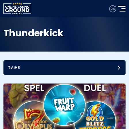
Thunderkick
TAGS