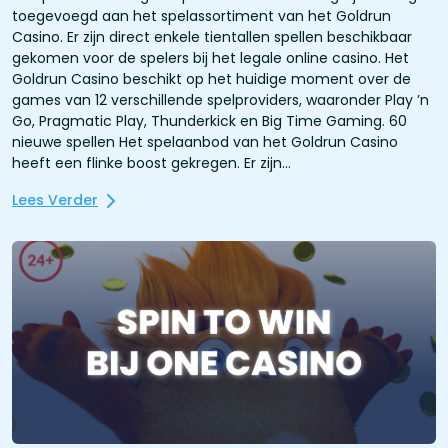
toegevoegd aan het spelassortiment van het Goldrun
Casino. Er zijn direct enkele tientallen spellen beschikbaar
gekomen voor de spelers bij het legale online casino. Het
Goldrun Casino beschikt op het huidige moment over de
games van 12 verschillende spelproviders, waaronder Play ’n
Go, Pragmatic Play, Thunderkick en Big Time Gaming. 60
nieuwe spellen Het spelaanbod van het Goldrun Casino
heeft een flinke boost gekregen. Er zijn…
Lees Verder