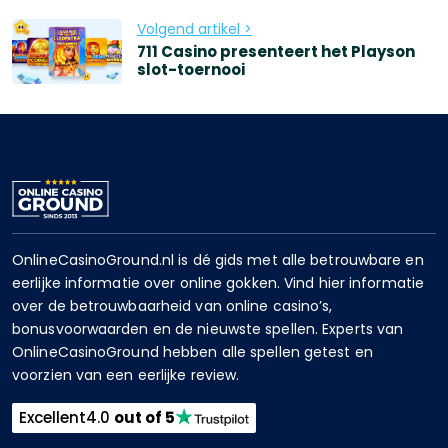
Volgend artikel >
711 Casino presenteert het Playson
slot-toernooi
OnlineCasinoGround.nl is dé gids met alle betrouwbare en
eerlijke informatie over online gokken. Vind hier informatie
over de betrouwbaarheid van online casino’s,
bonusvoorwaarden en de nieuwste spellen. Experts van
OnlineCasinoGround hebben alle spellen getest en
voorzien van een eerlijke review.
Excellent
4.0
out of 5