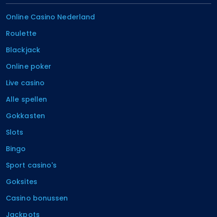
Online Casino Nederland
Roulette
Blackjack
Online poker
Live casino
Alle spellen
Gokkasten
Slots
Bingo
Sport casino's
Goksites
Casino bonussen
Jackpots