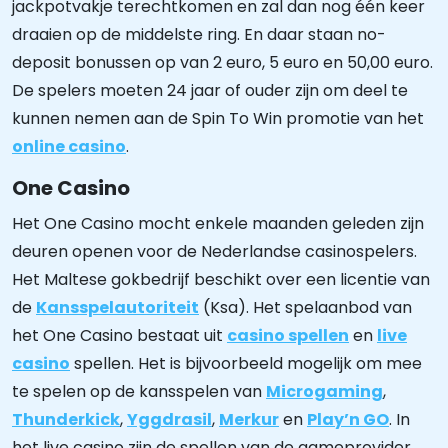
jackpotvakje terechtkomen en zal dan nog één keer
draaien op de middelste ring. En daar staan no-
deposit bonussen op van 2 euro, 5 euro en 50,00 euro.
De spelers moeten 24 jaar of ouder zijn om deel te
kunnen nemen aan de Spin To Win promotie van het
online casino
.
One Casino
Het One Casino mocht enkele maanden geleden zijn
deuren openen voor de Nederlandse casinospelers.
Het Maltese gokbedrijf beschikt over een licentie van
de
Kansspelautoriteit
(Ksa). Het spelaanbod van
het One Casino bestaat uit
casino spellen
en
live
casino
spellen. Het is bijvoorbeeld mogelijk om mee
te spelen op de kansspelen van
Microgaming
,
Thunderkick
,
Yggdrasil
,
Merkur
en
Play’n GO
. In
het live casino zijn de spellen van de gameprovider