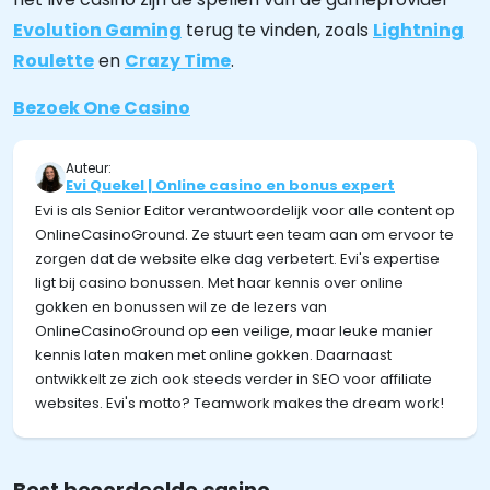
Evolution Gaming
terug te vinden, zoals
Lightning
Roulette
en
Crazy Time
.
Bezoek One Casino
Auteur:
Evi Quekel | Online casino en bonus expert
Evi is als Senior Editor verantwoordelijk voor alle content op
OnlineCasinoGround. Ze stuurt een team aan om ervoor te
zorgen dat de website elke dag verbetert. Evi's expertise
ligt bij casino bonussen. Met haar kennis over online
gokken en bonussen wil ze de lezers van
OnlineCasinoGround op een veilige, maar leuke manier
kennis laten maken met online gokken. Daarnaast
ontwikkelt ze zich ook steeds verder in SEO voor affiliate
websites. Evi's motto? Teamwork makes the dream work!
Best beoordeelde casino