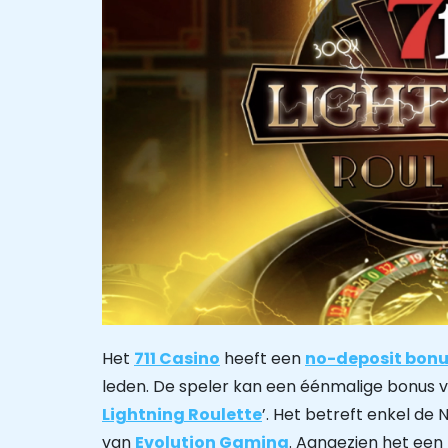
Het
711 Casino
heeft een
no-deposit bon
leden. De speler kan een éénmalige bonus v
Lightning Roulette
’. Het betreft enkel de
van
Evolution Gaming
. Aangezien het een