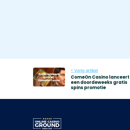
< Vorig artikel
ComeOn Casino lanceert
een doordeweeks gratis
spins promotie