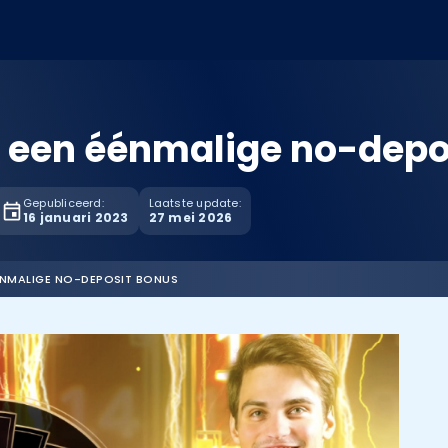
rt een éénmalige no-depo
Gepubliceerd:
Laatste update:
16 januari 2023
27 mei 2026
ÉÉNMALIGE NO-DEPOSIT BONUS