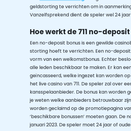
geldstorting te verrichten om in aanmerki
Vanzelfsprekend dient de speler wel 24 jaar o
Hoe werkt de 711 no-deposi
Een no-deposit bonus is een gewilde casin
storting hoeft te verrichten. Een no-depos
vorm van een welkomstbonus. Echter beslo
alle leden beschikbaar te maken. Er kan ee
geïncasseerd, welke ingezet kan worden op 71
het live casino van 711. De speler zal over 
kansspelaanbieder. De bonus kan worden ge
je weten welke aanbieders betrouwbaar zijn
worden geclaimd op de promotiepagina van
‘beschikbare bonussen’ moeten gaan. De no
januari 2023. De speler moet 24 jaar of oude