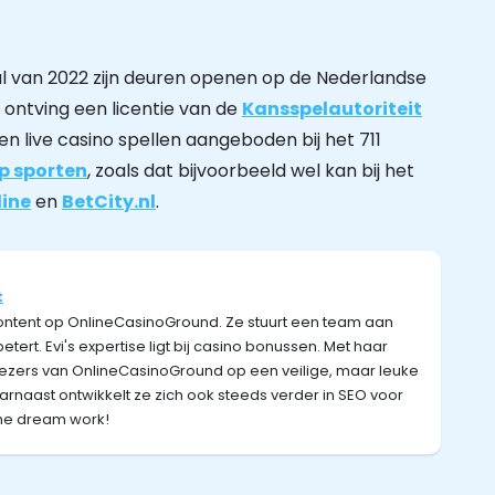
l van 2022 zijn deuren openen op de Nederlandse
ontving een licentie van de
Kansspelautoriteit
en live casino spellen aangeboden bij het 711
p sporten
, zoals dat bijvoorbeeld wel kan bij het
line
en
BetCity.nl
.
t
e content op OnlineCasinoGround. Ze stuurt een team aan
ert. Evi's expertise ligt bij casino bonussen. Met haar
lezers van OnlineCasinoGround op een veilige, maar leuke
rnaast ontwikkelt ze zich ook steeds verder in SEO voor
the dream work!