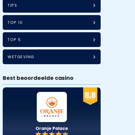
TIPS
TOP 10
TOP 5
WETGEVING
Best beoordeelde casino
8,8
Oranje Palace