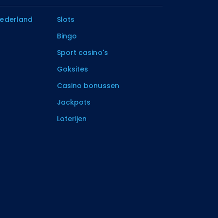
Nederland
Slots
Bingo
Sport casino's
Goksites
Casino bonussen
Jackpots
Loterijen