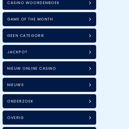
CASINO WOORDENBOEK
GAME OF THE MONTH
GEEN CATEGORIE
JACKPOT
NIEUW ONLINE CASINO
NIEUWS
ONDERZOEK
OVERIG