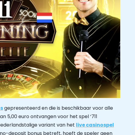
us
gepresenteerd en die is beschikbaar voor alle
an 5,00 euro ontvangen voor het spel ‘711
 Nederlandstalige variant van het
live casinospel
 no-deposit bonus betreft, hoeft de speler geen