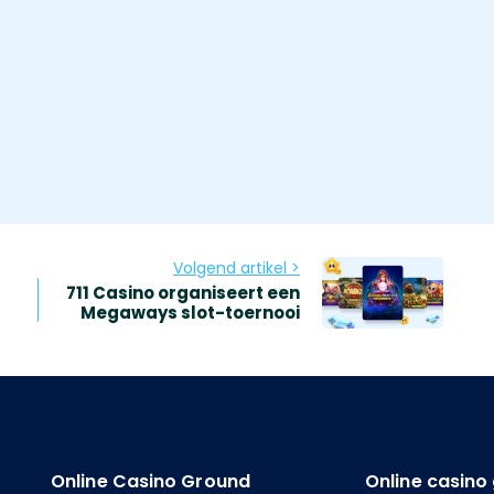
Volgend artikel >
711 Casino organiseert een
Megaways slot-toernooi
Online Casino Ground
Online casin