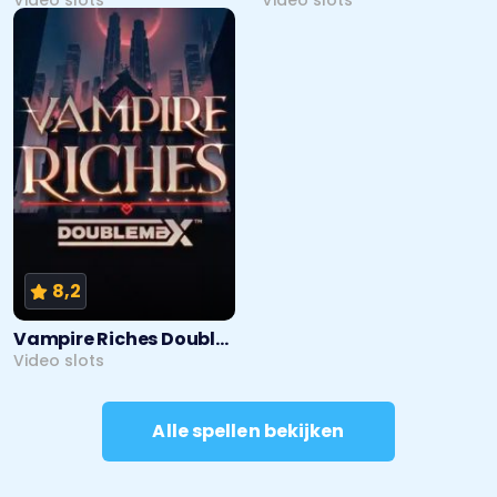
Video slots
Video slots
8,2
Vampire Riches DoubleMax
Video slots
Alle spellen bekijken