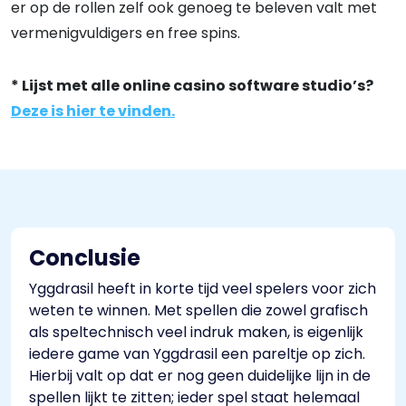
er op de rollen zelf ook genoeg te beleven valt met
vermenigvuldigers en free spins.
* Lijst met alle online casino software studio’s?
Deze is hier te vinden.
Conclusie
Yggdrasil heeft in korte tijd veel spelers voor zich
weten te winnen. Met spellen die zowel grafisch
als speltechnisch veel indruk maken, is eigenlijk
iedere game van Yggdrasil een pareltje op zich.
Hierbij valt op dat er nog geen duidelijke lijn in de
spellen lijkt te zitten; ieder spel staat helemaal