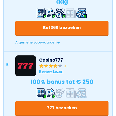
dag
Bet365 bezoeken
Algemene voorwaarden
Casino777
5
8,3
Review Lezen
100% bonus tot € 250
777 bezoeken