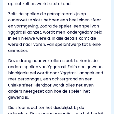
op zichzelf en werkt uitstekend.
Zelfs de spellen die geïnspireerd zijn op
ouderwetse slots hebben een heel eigen sfeer
en vormgeving. Zodra de speler een spel van
Yggdrasil aanzet, wordt men ondergedompeld
in een nieuwe wereld. In alle details komt die
wereld naar voren, van spelontwerp tot kleine
animaties.
Deze drang naar vertellen is ook te zien in de
andere spellen van Yggdrasil. Zelfs een gewoon
blackjackspel wordt door Yggdrasil aangekleed
met personages, een achtergrond en een
unieke sfeer. Hierdoor wordt alles net even
anders neergezet dan hoe de speler het
gewend is.
Die sfeer is echter het duidelijkst bij de
videoslots. Deze paradepaardjes van het bedrijf