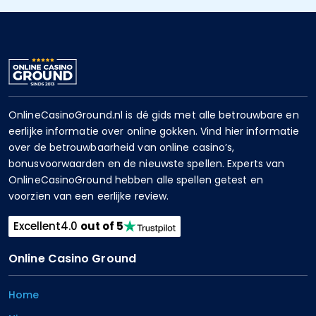
OnlineCasinoGround.nl is dé gids met alle betrouwbare en
eerlijke informatie over online gokken. Vind hier informatie
over de betrouwbaarheid van online casino’s,
bonusvoorwaarden en de nieuwste spellen. Experts van
OnlineCasinoGround hebben alle spellen getest en
voorzien van een eerlijke review.
Excellent
4.0
out of 5
Online Casino Ground
Home