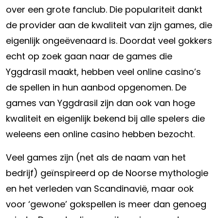
over een grote fanclub. Die populariteit dankt
de provider aan de kwaliteit van zijn games, die
eigenlijk ongeëvenaard is. Doordat veel gokkers
echt op zoek gaan naar de games die
Yggdrasil maakt, hebben veel online casino’s
de spellen in hun aanbod opgenomen. De
games van Yggdrasil zijn dan ook van hoge
kwaliteit en eigenlijk bekend bij alle spelers die
weleens een online casino hebben bezocht.
Veel games zijn (net als de naam van het
bedrijf) geïnspireerd op de Noorse mythologie
en het verleden van Scandinavië, maar ook
voor ‘gewone’ gokspellen is meer dan genoeg