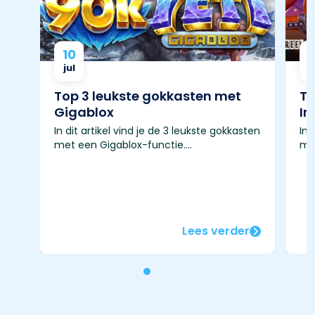
10
2
jul
j
Top 3 leukste gokkasten met
To
Gigablox
In
In dit artikel vind je de 3 leukste gokkasten
In 
met een Gigablox-functie.…
met
Lees verder