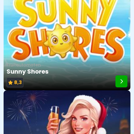
Fruitautomaten
Sunny Shores
8,3