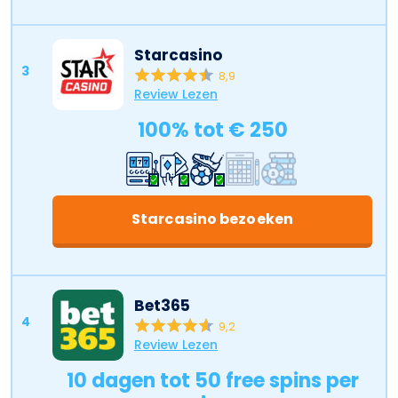
Starcasino
3
8,9
Review Lezen
100% tot € 250
Starcasino bezoeken
Bet365
4
9,2
Review Lezen
10 dagen tot 50 free spins per