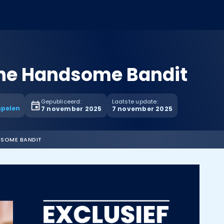
 The Handsome Bandit
Gepubliceerd:
Laatste update:
spelen
7 november 2025
7 november 2025
NDSOME BANDIT