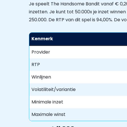
Je speelt The Handsome Bandit vanaf € 0,20
inzetten. Je kunt tot 50.000x je inzet winne
250.000. De RTP van dit spel is 94,00%. De vo
Kenmerk
Provider
RTP
Winlijnen
Volatiliteit/variantie
Minimale inzet
Maximale winst