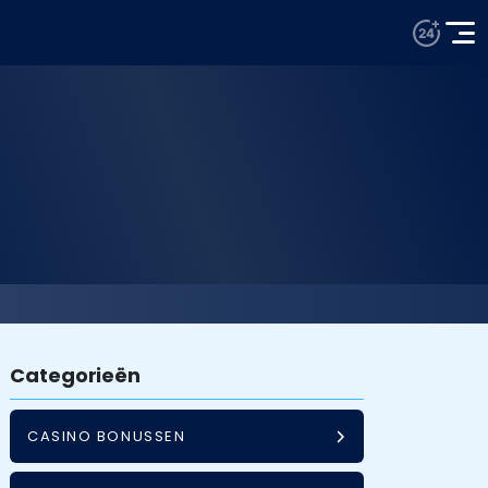
Categorieën
CASINO BONUSSEN