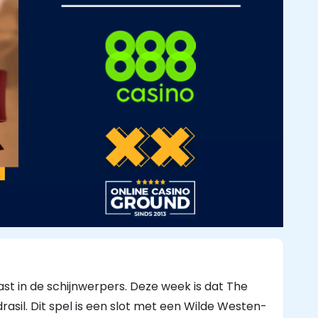
st in de schijnwerpers. Deze week is dat The
rasil. Dit spel is een slot met een Wilde Westen-