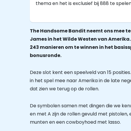
thema en het is exclusief bij 888 te spelen 
The Handsome Bandit neemt ons mee terug
James in het Wilde Westen van Amerika.
243 manieren om te winnen in het basissp
bonusronde.
Deze slot kent een speelveld van 15 posities.
in het spel mee naar Amerika in de late neg
dat zien we terug op de rollen.
De symbolen samen met dingen die we kenn
en met A zijn de rollen gevuld met pistolen
munten en een cowboyhoed met lasso.