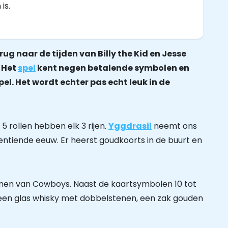
is.
 naar de tijden van Billy the Kid en Jesse
 Het
spel
kent negen betalende symbolen en
el. Het wordt echter pas echt leuk in de
 5 rollen hebben elk 3 rijen.
Yggdrasil
neemt ons
entiende eeuw. Er heerst goudkoorts in de buurt en
en van Cowboys. Naast de kaartsymbolen 10 tot
, een glas whisky met dobbelstenen, een zak gouden