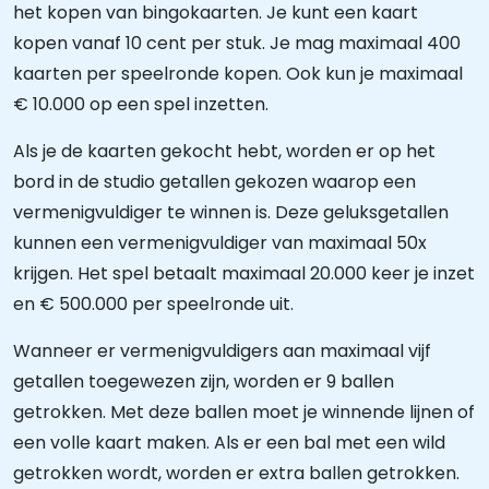
het kopen van bingokaarten. Je kunt een kaart
kopen vanaf 10 cent per stuk. Je mag maximaal 400
kaarten per speelronde kopen. Ook kun je maximaal
€ 10.000 op een spel inzetten.
Als je de kaarten gekocht hebt, worden er op het
bord in de studio getallen gekozen waarop een
vermenigvuldiger te winnen is. Deze geluksgetallen
kunnen een vermenigvuldiger van maximaal 50x
krijgen. Het spel betaalt maximaal 20.000 keer je inzet
en € 500.000 per speelronde uit.
Wanneer er vermenigvuldigers aan maximaal vijf
getallen toegewezen zijn, worden er 9 ballen
getrokken. Met deze ballen moet je winnende lijnen of
een volle kaart maken. Als er een bal met een wild
getrokken wordt, worden er extra ballen getrokken.