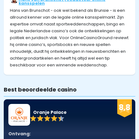
kansspelen
Hans van Brunschot - ook wel bekend als Brunsie - is een
allround kenner van de legale online kansspelmarkt. Zijn
expertise omvat naast sportweddenschappen, bingo en
legale Nederlandse casino’s ook de ontwikkelingen op
politiek en juridisch vlak. Voor OnlineCasinoGround reviewt
hij online casino’s, sportsbooks en nieuwe spellen
inhoudelijk, duidt hij ontwikkelingen in nieuwsberichten en
achtergrondartikelen en heeft hij altijd wel een tip
beschikbaar voor een winnende weddenschap.
Best beoordeelde casino
8,8
Oranje Palace
Ontvang: