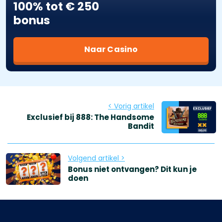
100% tot € 250
bonus
Naar Casino
< Vorig artikel
Exclusief bij 888: The Handsome
Bandit
Volgend artikel >
Bonus niet ontvangen? Dit kun je
doen