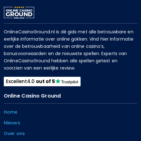
OnlineCasinoGround.nl is dé gids met alle betrouwbare en
eerlijke informatie over online gokken. Vind hier informatie
over de betrouwbaarheid van online casino’s,
bonusvoorwaarden en de nieuwste spellen. Experts van
OnlineCasinoGround hebben alle spellen getest en
voorzien van een eerlijke review.
Excellent
4.0
out of 5
Online Casino Ground
Home
Nieuws
Over ons