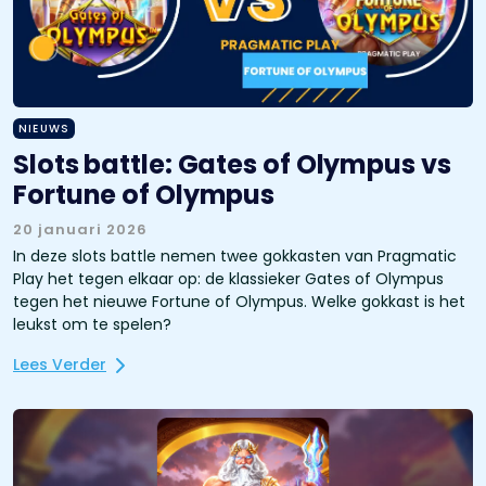
NIEUWS
Slots battle: Gates of Olympus vs
Fortune of Olympus
20 januari 2026
In deze slots battle nemen twee gokkasten van Pragmatic
Play het tegen elkaar op: de klassieker Gates of Olympus
tegen het nieuwe Fortune of Olympus. Welke gokkast is het
leukst om te spelen?
Lees Verder