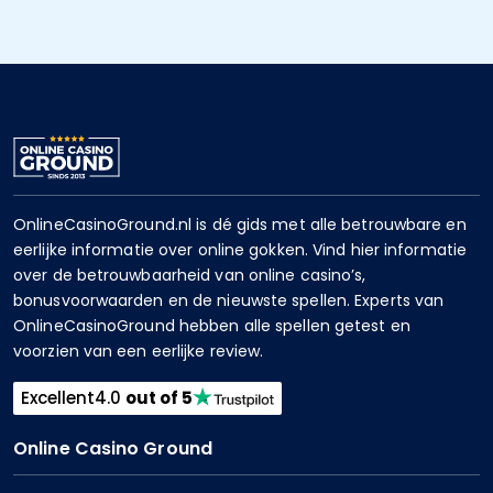
OnlineCasinoGround.nl is dé gids met alle betrouwbare en
eerlijke informatie over online gokken. Vind hier informatie
over de betrouwbaarheid van online casino’s,
bonusvoorwaarden en de nieuwste spellen. Experts van
OnlineCasinoGround hebben alle spellen getest en
voorzien van een eerlijke review.
Excellent
4.0
out of 5
Online Casino Ground