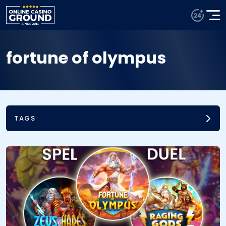
fortune of olympus
TAGS