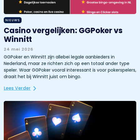
NIEUWS
Casino vergelijken: GGPoker vs
Winnitt
24 mei 2026
GGPoker en Winnitt zijn allebei legale aanbieders in
Nederland, maar ze richten zich op een totaal ander type
speler. Waar GGPoker vooral interessant is voor pokerspelers,
draait het bij Winnitt juist om bingo.
Lees Verder