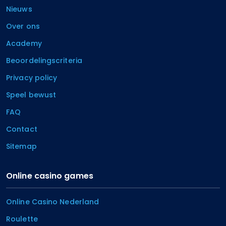
Nieuws
Over ons
Academy
Beoordelingscriteria
Privacy policy
Speel bewust
FAQ
Contact
Sitemap
Online casino games
Online Casino Nederland
Roulette