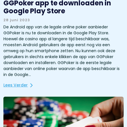
GGPoker app te downloaden in
Google Play Store
28 juni 2023
De Android app van de legale online poker aanbieder
GGPoker is nu te downloaden in de Google Play Store.
Hoewel de casino app al langere tijd beschikbaar was,
moesten Android gebruikers de app eerst nog via een
omweg op hun smartphone zetten. Nu kunnen ook deze
gebruikers in slechts enkele klikken de app van GGPoker
downloaden en installeren. GGPoker is de eerste legale
aanbieder van online poker waarvan de app beschikbaar is
in de Google…
Lees Verder