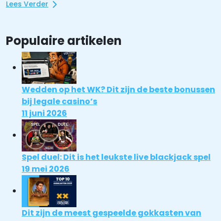
Lees Verder
Populaire artikelen
Wedden op het WK? Dit zijn de beste bonussen
bij legale casino’s
11 juni 2026
Spel duel: Dit is het leukste live blackjack spel
19 mei 2026
Dit zijn de meest gespeelde gokkasten van