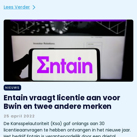
Lees Verder
NIEUWS
Entain vraagt licentie aan voor
Bwin en twee andere merken
25 april 2022
De Kansspelautoriteit (Ksa) gaf onlangs aan 30
licentieaanvragen te hebben ontvangen in het nieuwe jaar.
Het bedrijf Entain is verantwoordelijk door een drietal