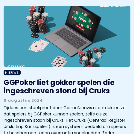
NIEUWS
GGPoker liet gokker spelen die
ingeschreven stond bij Cruks
6 augustus 2024
Tijdens een steekproef door CasinoNieuws.nl ontdekten ze
dat spelers bij GGPoker kunnen spelen, zelfs als ze
ingeschreven staan bij Cruks. Het Cruks (Centraal Register
Uitsluiting Kansspelen) is een systeem bedoeld om spelers
te beschermen tegen overmatig speelgedrag. Zodra