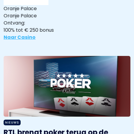
Oranje Palace
Oranje Palace
Ontvang:
100% tot € 250 bonus
Naar Casino
NIEUWS
RTL brengt poker terug op de