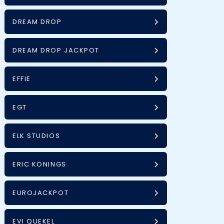
DREAM DROP
DREAM DROP JACKPOT
EFFIE
EGT
ELK STUDIOS
ERIC KONINGS
EUROJACKPOT
EVI QUEKEL