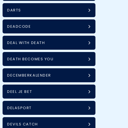
DARTS
DEADCODE
DEAL WITH DEATH
DEATH BECOMES YOU
DECEMBERKALENDER
DEEL JE BET
DELASPORT
DEVILS CATCH