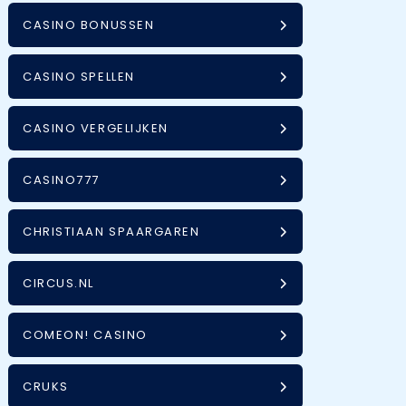
CASINO BONUSSEN
CASINO SPELLEN
CASINO VERGELIJKEN
CASINO777
CHRISTIAAN SPAARGAREN
CIRCUS.NL
COMEON! CASINO
CRUKS