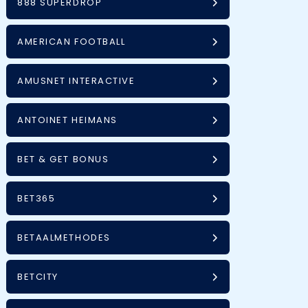
888 SUPERDROP
AMERICAN FOOTBALL
AMUSNET INTERACTIVE
ANTOINET HEIMANS
BET & GET BONUS
BET365
BETAALMETHODES
BETCITY