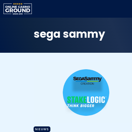
sega sammy
NIEUWS