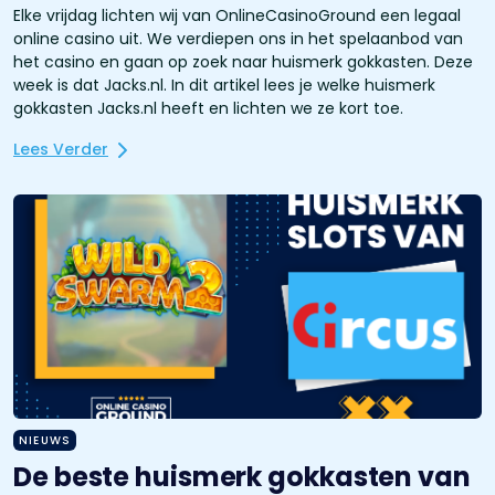
Elke vrijdag lichten wij van OnlineCasinoGround een legaal
online casino uit. We verdiepen ons in het spelaanbod van
het casino en gaan op zoek naar huismerk gokkasten. Deze
week is dat Jacks.nl. In dit artikel lees je welke huismerk
gokkasten Jacks.nl heeft en lichten we ze kort toe.
Lees Verder
NIEUWS
De beste huismerk gokkasten van