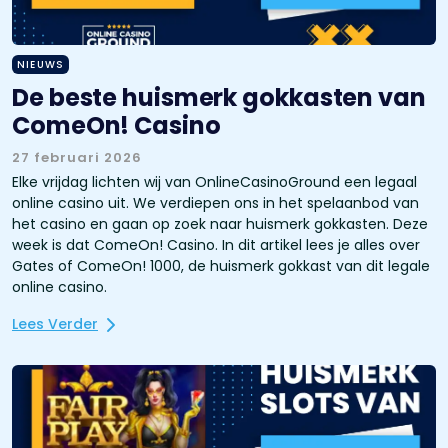
NIEUWS
De beste huismerk gokkasten van
ComeOn! Casino
27 februari 2026
Elke vrijdag lichten wij van OnlineCasinoGround een legaal
online casino uit. We verdiepen ons in het spelaanbod van
het casino en gaan op zoek naar huismerk gokkasten. Deze
week is dat ComeOn! Casino. In dit artikel lees je alles over
Gates of ComeOn! 1000, de huismerk gokkast van dit legale
online casino.
Lees Verder