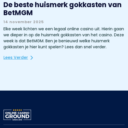
De beste huismerk gokkasten van
BetMGM
14 november 2025
Elke week lichten we een legaal online casino uit. Hierin gaan
we dieper in op de huismerk gokkasten van het casino. Deze
week is dat BetMGM. Ben je benieuwd welke huismerk
gokkasten je hier kunt spelen? Lees dan snel verder.
Lees Verder