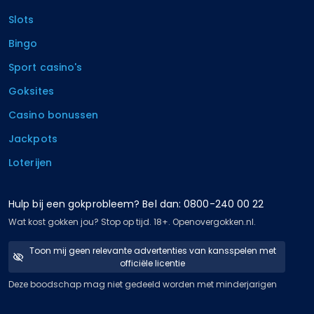
Slots
Bingo
Sport casino's
Goksites
Casino bonussen
Jackpots
Loterijen
Hulp bij een gokprobleem? Bel dan: 0800-240 00 22
Wat kost gokken jou? Stop op tijd. 18+. Openovergokken.nl.
Toon mij geen relevante advertenties van kansspelen met
officiële licentie
Deze boodschap mag niet gedeeld worden met minderjarigen