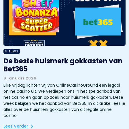
NIEUWS
De beste huismerk gokkasten van
Bet365
9 januari 2026
Elke vrijdag lichten wij van OnlineCasinoGround een legaal
online casino uit. We verdiepen ons in het spelaanbod van
het casino en gaan op zoek naar huismerk gokkasten. Deze
week bekijken we het aanbod van Bet365. In dit artikel lees je
alles over de huismerk gokkasten van dit legale online
casino.
Lees Verder