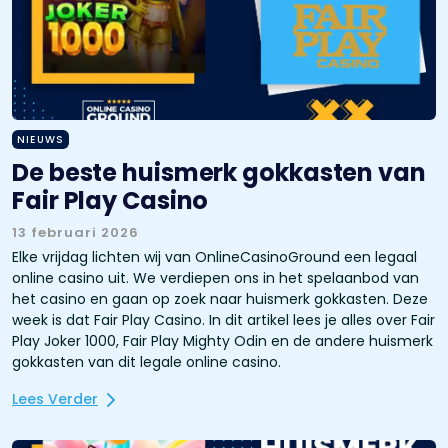
NIEUWS
De beste huismerk gokkasten van
Fair Play Casino
13 februari 2026
Elke vrijdag lichten wij van OnlineCasinoGround een legaal
online casino uit. We verdiepen ons in het spelaanbod van
het casino en gaan op zoek naar huismerk gokkasten. Deze
week is dat Fair Play Casino. In dit artikel lees je alles over Fair
Play Joker 1000, Fair Play Mighty Odin en de andere huismerk
gokkasten van dit legale online casino.
Lees Verder