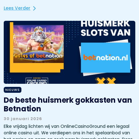
Lees Verder
NIEUWS
De beste huismerk gokkasten van
Betnation
30 januari 2026
Elke vrijdag lichten wij van OnlineCasinoGround een legaal
online casino uit. We verdiepen ons in het spelaanbod van