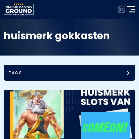
huismerk gokkasten
TAGS