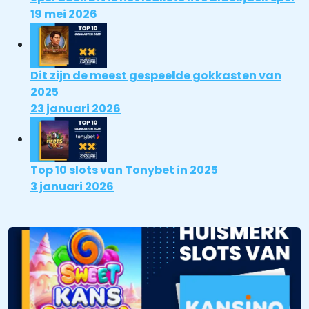
19 mei 2026
Dit zijn de meest gespeelde gokkasten van
2025
23 januari 2026
Top 10 slots van Tonybet in 2025
3 januari 2026