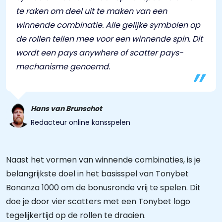
te raken om deel uit te maken van een
winnende combinatie. Alle gelijke symbolen op
de rollen tellen mee voor een winnende spin. Dit
wordt een pays anywhere of scatter pays-
mechanisme genoemd.
Hans van Brunschot
Redacteur online kansspelen
Naast het vormen van winnende combinaties, is je
belangrijkste doel in het basisspel van Tonybet
Bonanza 1000 om de bonusronde vrij te spelen. Dit
doe je door vier scatters met een Tonybet logo
tegelijkertijd op de rollen te draaien.