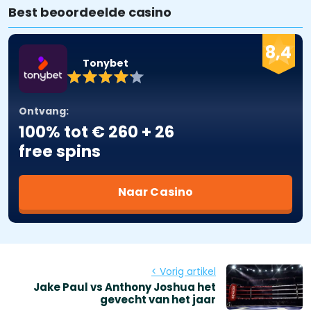
Best beoordeelde casino
8,4
Tonybet
Ontvang:
100% tot € 260 + 26
free spins
Naar Casino
< Vorig artikel
Jake Paul vs Anthony Joshua het
gevecht van het jaar