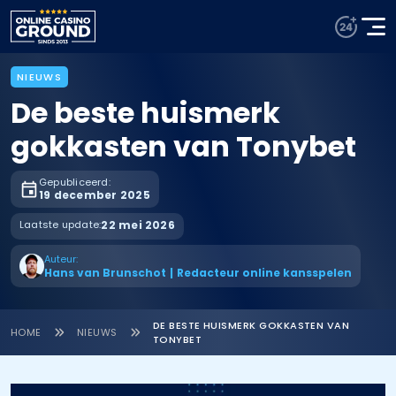
NIEUWS
De beste huismerk
gokkasten van Tonybet
Gepubliceerd:
19 december 2025
Laatste update:
22 mei 2026
Auteur:
Hans van Brunschot
|
Redacteur online kansspelen
DE BESTE HUISMERK GOKKASTEN VAN
HOME
NIEUWS
TONYBET