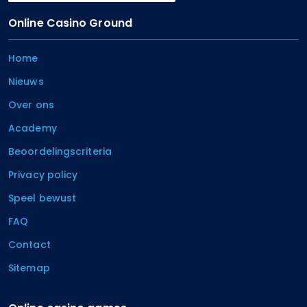
Online Casino Ground
Home
Nieuws
Over ons
Academy
Beoordelingscriteria
Privacy policy
Speel bewust
FAQ
Contact
Sitemap