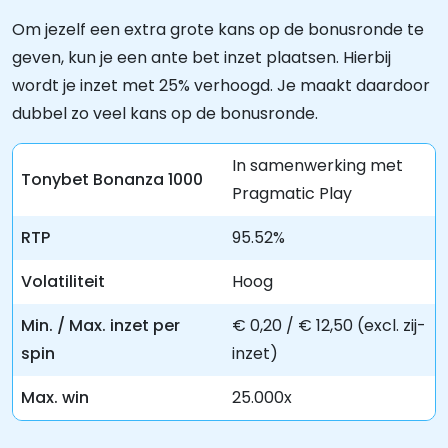
Om jezelf een extra grote kans op de bonusronde te
geven, kun je een ante bet inzet plaatsen. Hierbij
wordt je inzet met 25% verhoogd. Je maakt daardoor
dubbel zo veel kans op de bonusronde.
In samenwerking met
Tonybet Bonanza 1000
Pragmatic Play
RTP
95.52%
Volatiliteit
Hoog
Min. / Max. inzet per
€ 0,20 / € 12,50 (excl. zij-
spin
inzet)
Max. win
25.000x