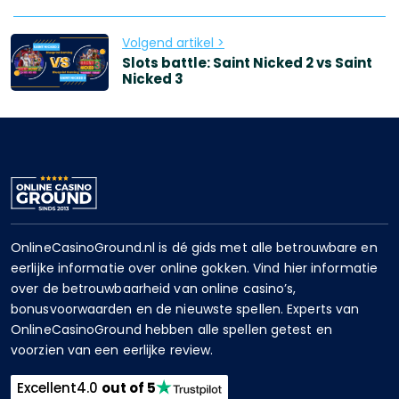
Volgend artikel >
Slots battle: Saint Nicked 2 vs Saint
Nicked 3
OnlineCasinoGround.nl is dé gids met alle betrouwbare en
eerlijke informatie over online gokken. Vind hier informatie
over de betrouwbaarheid van online casino’s,
bonusvoorwaarden en de nieuwste spellen. Experts van
OnlineCasinoGround hebben alle spellen getest en
voorzien van een eerlijke review.
Excellent
4.0
out of 5