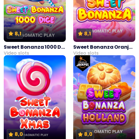
8,1
8,1
Sweet Bonanza 1000 Dice
Sweet Bonanza Oranje Jackpot
Video slots
Video slots
8,0
8,0