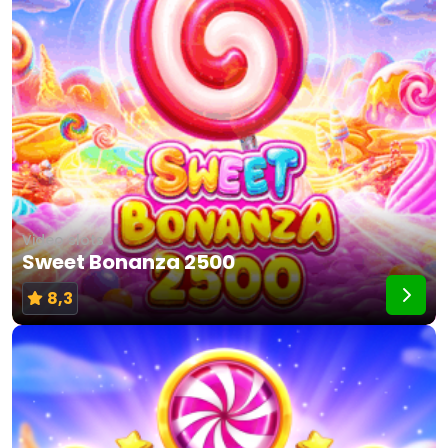
Video slots
Sweet Bonanza 2500
8,3