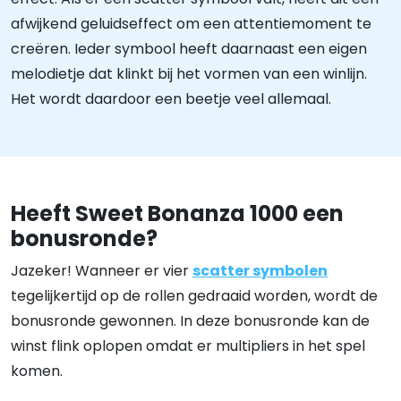
afwijkend geluidseffect om een attentiemoment te
creëren. Ieder symbool heeft daarnaast een eigen
melodietje dat klinkt bij het vormen van een winlijn.
Het wordt daardoor een beetje veel allemaal.
Heeft Sweet Bonanza 1000 een
bonusronde?
Jazeker! Wanneer er vier
scatter symbolen
tegelijkertijd op de rollen gedraaid worden, wordt de
bonusronde gewonnen. In deze bonusronde kan de
winst flink oplopen omdat er multipliers in het spel
komen.