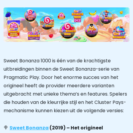
Sweet Bonanza 1000 is één van de krachtigste
uitbreidingen binnen de Sweet Bonanza-serie van
Pragmatic Play. Door het enorme succes van het
origineel heeft de provider meerdere varianten
uitgebracht met unieke thema’s en features. Spelers
die houden van de kleurrijke stijl en het Cluster Pays-
mechanisme kunnen kiezen uit de volgende versies:
🍭
Sweet Bonanza
(2019) – Het origineel