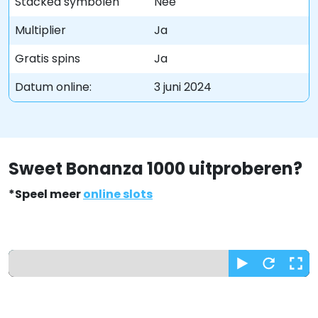
Stacked symbolen
Nee
Multiplier
Ja
Gratis spins
Ja
Datum online:
3 juni 2024
Sweet Bonanza 1000 uitproberen?
*Speel meer
online slots
Speel bij Oranje Palace en
krijg:
100% tot € 250 bonus
Speel met bonus
of