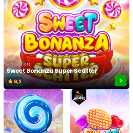
Video slots
Sweet Bonanza Super Scatter
8,2