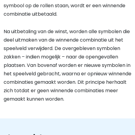
symbool op de rollen staan, wordt er een winnende
combinatie uitbetaald.
Na uitbetaling van de winst, worden alle symbolen die
deel uitmaken van de winnende combinatie uit het
speelveld verwijderd. De overgebleven symbolen
zakken – indien mogelijk – naar de opengevallen
plaatsen. Van bovenaf worden er nieuwe symbolen in
het speelveld gebracht, waarna er opnieuw winnende
combinaties gemaakt worden. Dit principe herhaalt
zich totdat er geen winnende combinaties meer
gemaakt kunnen worden.