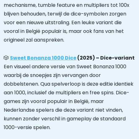
mechanisme, tumble feature en multipliers tot 100x
blijven behouden, terwijl de dice-symbolen zorgen
voor een nieuwe uitstraling. Een leuke variant die
vooral in België populair is, maar ook fans van het
origineel zal aanspreken.
🎲
Sweet Bonanza 1000 Dice
(2025) – Dice-variant
Een visueel andere versie van Sweet Bonanza 1000
waarbij de snoepjes zijn vervangen door
dobbelstenen. Qua spelverloop is deze editie identiek
aan 1000, inclusief de multipliers en free spins. Dice-
games zijn vooral populair in België, maar
Nederlandse spelers die deze variant niet vinden,
kunnen zonder verschil in gameplay de standaard
1000-versie spelen.