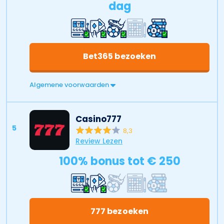
dag
Bet365 bezoeken
Algemene voorwaarden
Casino777
5
8,3
Review Lezen
100% bonus tot € 250
777 bezoeken