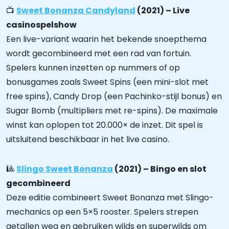
📺
Sweet Bonanza Candyland
(2021) – Live
casinospelshow
Een live-variant waarin het bekende snoepthema
wordt gecombineerd met een rad van fortuin.
Spelers kunnen inzetten op nummers of op
bonusgames zoals Sweet Spins (een mini-slot met
free spins), Candy Drop (een Pachinko-stijl bonus) en
Sugar Bomb (multipliers met re-spins). De maximale
winst kan oplopen tot 20.000× de inzet. Dit spel is
uitsluitend beschikbaar in het live casino.
🎱
Slingo Sweet Bonanza
(2021) – Bingo en slot
gecombineerd
Deze editie combineert Sweet Bonanza met Slingo-
mechanics op een 5×5 rooster. Spelers strepen
getallen weg en gebruiken wilds en superwilds om