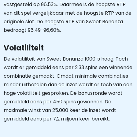
vastgesteld op 96,53%. Daarmee is de hoogste RTP
van dit spel vergelijkbaar met de hoogste RTP van de
originele slot. De hoogste RTP van Sweet Bonanza
bedraagt 96,49-96,60%.
Volatiliteit
De volatiliteit van Sweet Bonanza 1000 is hoog. Toch
wordt er gemiddeld eens per 2.33 spins een winnende
combinatie gemaakt. Omdat minimale combinaties
minder uitbetalen dan de inzet wordt er toch van een
hoge volatiliteit gesproken. De bonusronde wordt
gemiddeld eens per 450 spins gewonnen. De
maximale winst van 25.000 keer de inzet wordt
gemiddeld eens per 7,2 miljoen keer bereikt.