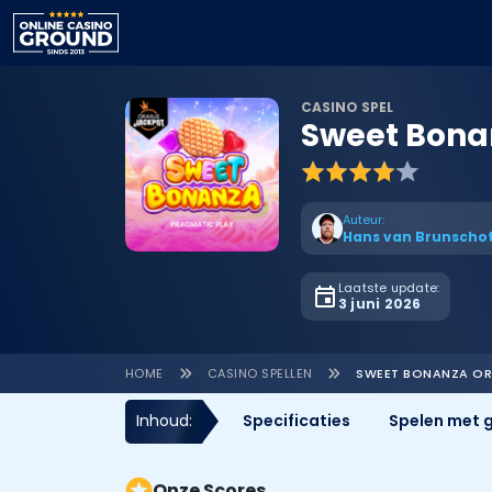
CASINO SPEL
Sweet Bona
Auteur:
Hans van Brunscho
Laatste update:
3 juni 2026
HOME
CASINO SPELLEN
SWEET BONANZA OR
Inhoud:
Specificaties
Spelen met 
Onze Scores