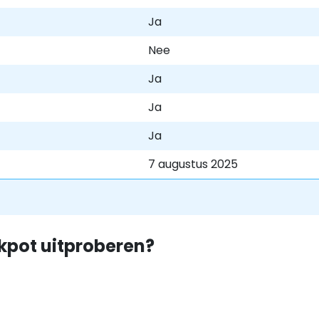
Ja
Nee
Ja
Ja
Ja
7 augustus 2025
kpot uitproberen?
Speel bij Oranje Palace en
krijg:
100% tot € 250
bonus