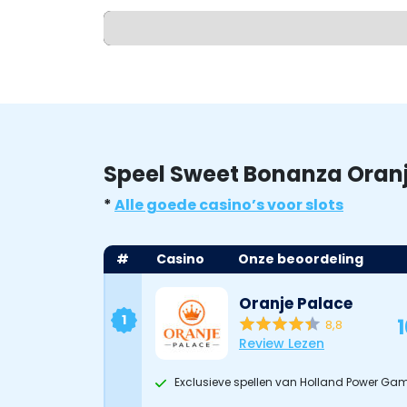
Speel Sweet Bonanza Oran
*
Alle goede casino’s voor slots
#
Casino
Onze beoordeling
Oranje Palace
1
8,8
Review Lezen
Exclusieve spellen van Holland Power Ga