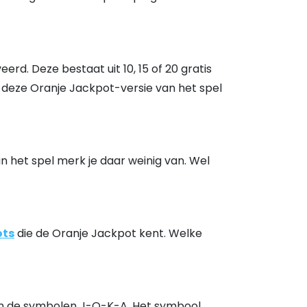
erd. Deze bestaat uit 10, 15 of 20 gratis
n deze Oranje Jackpot-versie van het spel
n het spel merk je daar weinig van. Wel
ots
die de Oranje Jackpot kent. Welke
zijn de symbolen J-Q-K-A. Het symbool