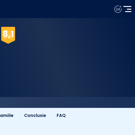
8,1
alace
amilie
Conclusie
FAQ