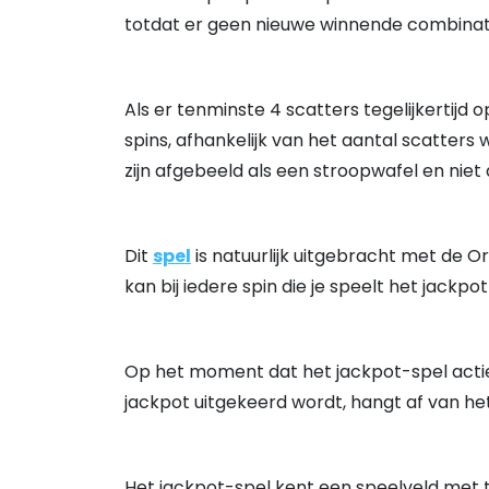
totdat er geen nieuwe winnende combina
Als er tenminste 4 scatters tegelijkertijd 
spins, afhankelijk van het aantal scatter
zijn afgebeeld als een stroopwafel en niet 
Dit
spel
is natuurlijk uitgebracht met de O
kan bij iedere spin die je speelt het jackp
Op het moment dat het jackpot-spel actief
jackpot uitgekeerd wordt, hangt af van het 
Het jackpot-spel kent een speelveld met t