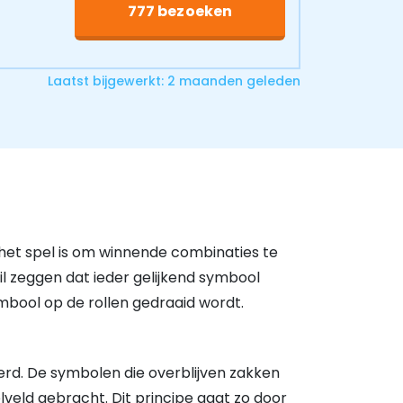
777 bezoeken
Laatst bijgewerkt: 2 maanden geleden
 het spel is om winnende combinaties te
l zeggen dat ieder gelijkend symbool
bool op de rollen gedraaid wordt.
rd. De symbolen die overblijven zakken
veld gebracht. Dit principe gaat zo door