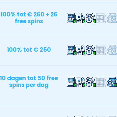
100% tot € 260 + 26
free spins
100% tot € 250
10 dagen tot 50 free
spins per dag