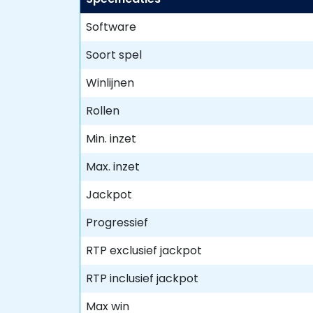
Software
Soort spel
Winlijnen
Rollen
Min. inzet
Max. inzet
Jackpot
Progressief
RTP exclusief jackpot
RTP inclusief jackpot
Max win