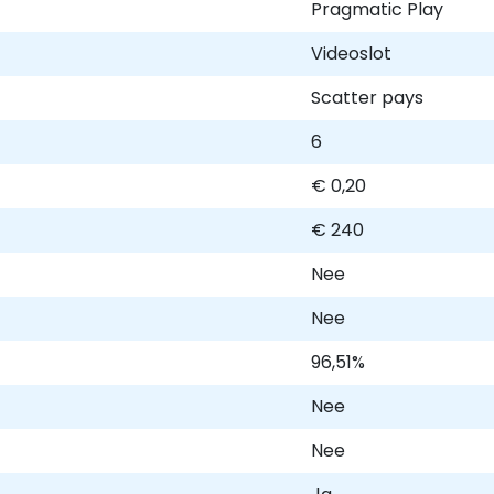
Pragmatic Play
Videoslot
Scatter pays
6
€ 0,20
€ 240
Nee
Nee
96,51%
Nee
Nee