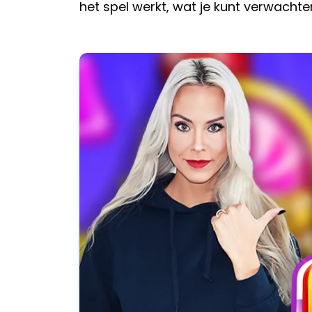
het spel werkt, wat je kunt verwacht