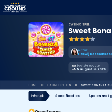
CASINO SPEL
Sweet Bona
Auteur:
Lidewij Boessenkool
Laatste update:
5 augustus 2026
HOME
CASINO SPELLEN
SWEET BONANZA SU
Inhoud:
Specificaties
Spelen met 
Onze Scores