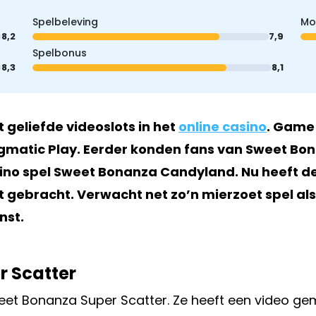
Spelbeleving
Mo
8,2
7,9
Spelbonus
8,3
8,1
geliefde videoslots in het
online casino
. Game
gmatic Play. Eerder konden fans van Sweet Bon
sino spel Sweet Bonanza Candyland. Nu heeft d
 gebracht. Verwacht net zo’n mierzoet spel als
nst.
r Scatter
t Bonanza Super Scatter. Ze heeft een video gemaa