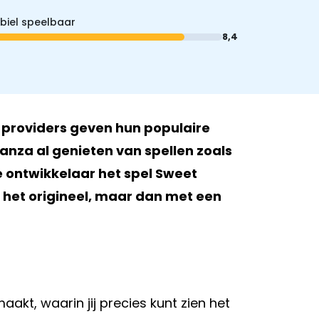
biel speelbaar
8,4
 providers geven hun populaire
anza al genieten van spellen zoals
e ontwikkelaar het spel Sweet
 het origineel, maar dan met een
kt, waarin jij precies kunt zien het