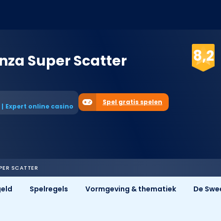
8,2
nza Super Scatter
ORANJE PALACE
Bezoek Oranje P
100% tot € 250 bonus
Spel gratis spelen
|
Expert online casino
PER SCATTER
geld
Spelregels
Vormgeving & thematiek
De Swe