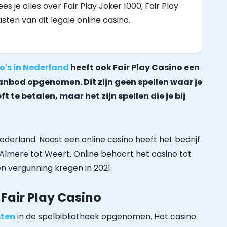
lees je alles over Fair Play Joker 1000, Fair Play
ten van dit legale online casino.
o's in Nederland
heeft ook Fair Play Casino een
nbod opgenomen. Dit zijn geen spellen waar je
 te betalen, maar het zijn spellen die je bij
ederland. Naast een online casino heeft het bedrijf
n Almere tot Weert. Online behoort het casino tot
n vergunning kregen in 2021.
Fair Play Casino
ten
in de spelbibliotheek opgenomen. Het casino