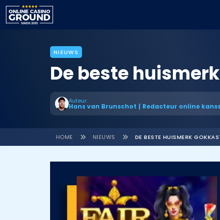
NIEUWS
De beste huismerk
Auteur:
Hans van Brunschot
|
Redacteur online kans
HOME
NIEUWS
DE BESTE HUISMERK GOKKAS