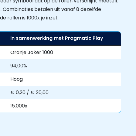
ieder symbool dat op de rollen verschijnt meetelt
 Combinaties betalen uit vanaf 8 dezelfde
rollen is 1000x je inzet.
In samenwerking met Pragmatic Play
Oranje Joker 1000
94,00%
Hoog
€ 0,20 / € 20,00
15.000x