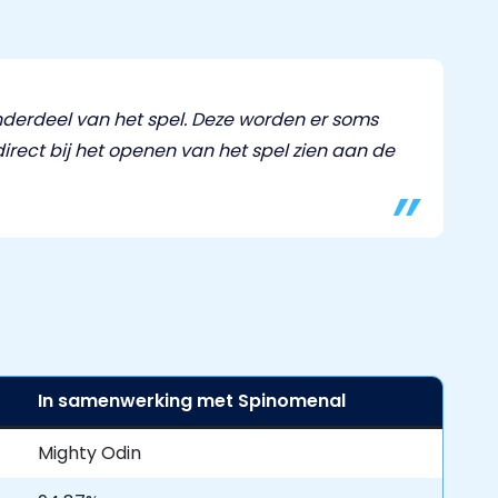
nderdeel van het spel. Deze worden er soms
irect bij het openen van het spel zien aan de
In samenwerking met Spinomenal
Mighty Odin