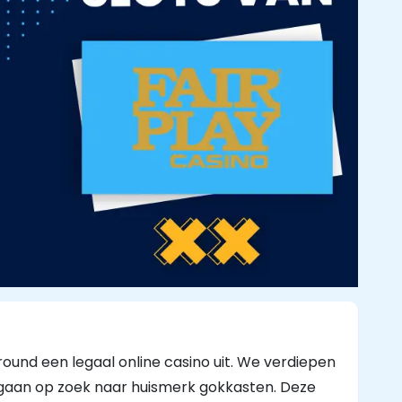
Ground een legaal online casino uit. We verdiepen
 gaan op zoek naar huismerk gokkasten. Deze