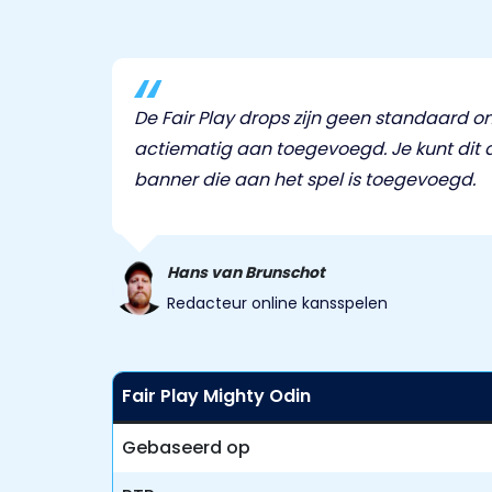
De Fair Play drops zijn geen standaard o
actiematig aan toegevoegd. Je kunt dit d
banner die aan het spel is toegevoegd.
Hans van Brunschot
Redacteur online kansspelen
Fair Play Mighty Odin
Gebaseerd op