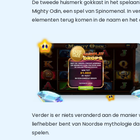
De tweede huismerk gokkast in het spelaanb
Mighty Odin, een spel van Spinomenal. In ver
elementen terug komen in de naam en het 
Verder is er niets veranderd aan de manier 
liefhebber bent van Noordse mythologie dan
spelen.