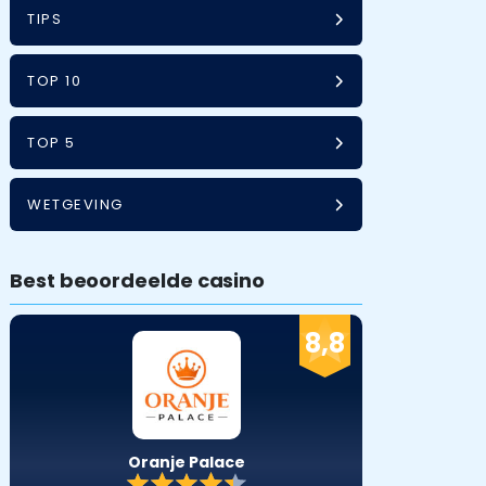
TIPS
TOP 10
TOP 5
WETGEVING
Best beoordeelde casino
8,8
Oranje Palace