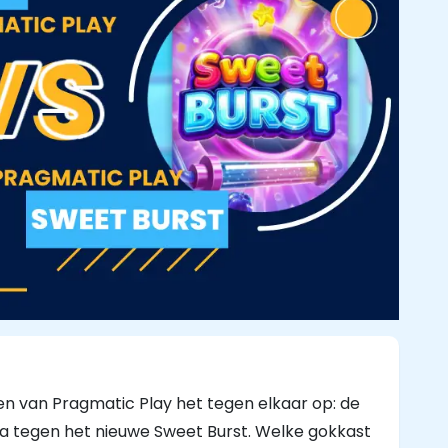
en van Pragmatic Play het tegen elkaar op: de
a tegen het nieuwe Sweet Burst. Welke gokkast