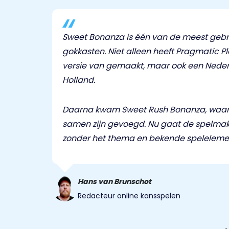
Sweet Bonanza is één van de meest gebru
gokkasten. Niet alleen heeft Pragmatic P
versie van gemaakt, maar ook een Nede
Holland.
Daarna kwam Sweet Rush Bonanza, waarb
samen zijn gevoegd. Nu gaat de spelmak
zonder het thema en bekende spelelement
Hans van Brunschot
Redacteur online kansspelen