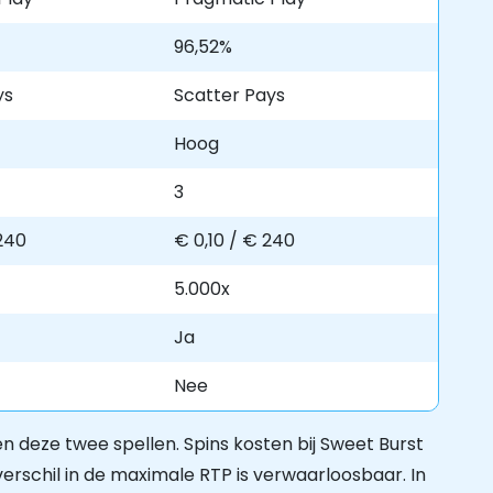
96,52%
ys
Scatter Pays
Hoog
3
240
€ 0,10 / € 240
5.000x
Ja
Nee
sen deze twee spellen. Spins kosten bij Sweet Burst
verschil in de maximale RTP is verwaarloosbaar. In