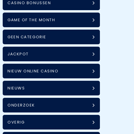
CASINO BONUSSEN
GAME OF THE MONTH
GEEN CATEGORIE
JACKPOT
NIEUW ONLINE CASINO
NIEUWS
ONDERZOEK
OVERIG