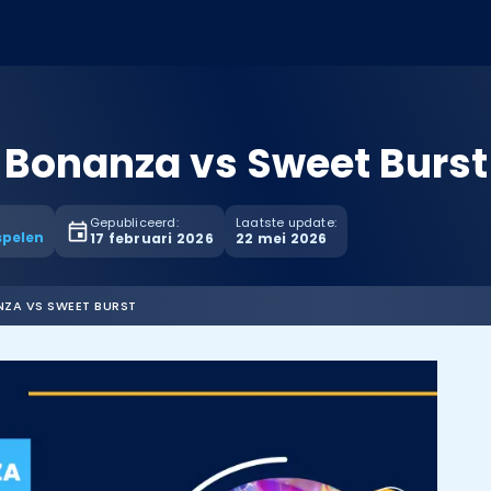
t Bonanza vs Sweet Burst
Gepubliceerd:
Laatste update:
spelen
17 februari 2026
22 mei 2026
NZA VS SWEET BURST