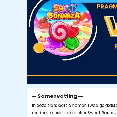
— Samenvatting —
In deze slots battle nemen twee gokkast
moderne casino klassieker Sweet Bonanz