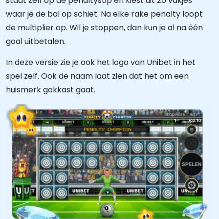
staat zelf op de penaltystip en kiest uit 25 vakjes
waar je de bal op schiet. Na elke rake penalty loopt
de multiplier op. Wil je stoppen, dan kun je al na één
goal uitbetalen.
In deze versie zie je ook het logo van Unibet in het
spel zelf. Ook de naam laat zien dat het om een
huismerk gokkast gaat.