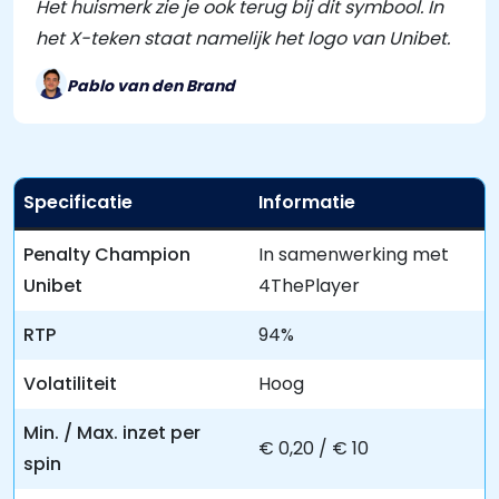
Het huismerk zie je ook terug bij dit symbool. In
het X-teken staat namelijk het logo van Unibet.
Pablo van den Brand
Specificatie
Informatie
Penalty Champion
In samenwerking met
Unibet
4ThePlayer
RTP
94%
Volatiliteit
Hoog
Min. / Max. inzet per
€ 0,20 / € 10
spin