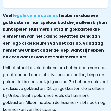
Veel
legale online casino's
hebben exclusieve
gokkasten in hun spelaanbod die je alleen bij hun
kunt spelen. Huismerk slots zijn gokkasten die
elementen van het casino bevatten. Denk aan
een logo of de kleuren van het casino. Vandaag
nemen we Unibet onder de loep, want zij hebben
ook een aantal van deze huismerk slots.
Unibet staat bij vele bekend om het hebben van een
groot aanbod aan slots, live casino spellen, bingo en
poker. Het is een veelzijdig casino. Ze hebben ook veel
exclusieve gokkasten. Dit zijn gokkasten die je alleen
bij Unibet kunt spelen, net zoals de huismerk
gokkasten. Alleen hebben de huismerk slots ook nog
kenmerken van het casino.