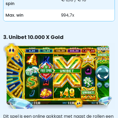
spin
Max. win
994,7x
3. Unibet 10.000 X Gold
Dit spel is een online gokkast met naast de rollen een