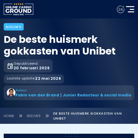
NIEUWS
De beste huismerk
gokkasten van Unibet
Gepubliceerd:
20 februari 2026
Laatste update:
22 mei 2026
Auteur:
Pablo van den Brand
|
Junior Redacteur & social media
DE BESTE HUISMERK GOKKASTEN VAN
HOME
NIEUWS
UNIBET