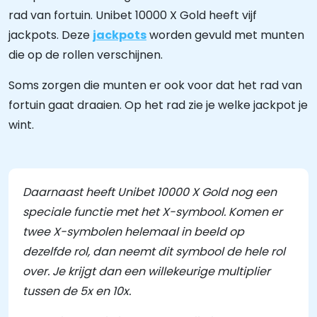
rad van fortuin. Unibet 10000 X Gold heeft vijf
jackpots. Deze
jackpots
worden gevuld met munten
die op de rollen verschijnen.
Soms zorgen die munten er ook voor dat het rad van
fortuin gaat draaien. Op het rad zie je welke jackpot je
wint.
Daarnaast heeft Unibet 10000 X Gold nog een
speciale functie met het X-symbool. Komen er
twee X-symbolen helemaal in beeld op
dezelfde rol, dan neemt dit symbool de hele rol
over. Je krijgt dan een willekeurige multiplier
tussen de 5x en 10x.