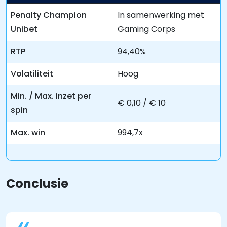
Penalty Champion
In samenwerking met
Unibet
Gaming Corps
RTP
94,40%
Volatiliteit
Hoog
Min. / Max. inzet per
€ 0,10 / € 10
spin
Max. win
994,7x
Conclusie