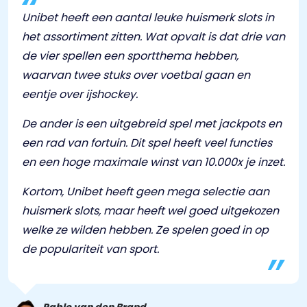
Unibet heeft een aantal leuke huismerk slots in
het assortiment zitten. Wat opvalt is dat drie van
de vier spellen een sportthema hebben,
waarvan twee stuks over voetbal gaan en
eentje over ijshockey.
De ander is een uitgebreid spel met jackpots en
een rad van fortuin. Dit spel heeft veel functies
en een hoge maximale winst van 10.000x je inzet.
Kortom, Unibet heeft geen mega selectie aan
huismerk slots, maar heeft wel goed uitgekozen
welke ze wilden hebben. Ze spelen goed in op
de populariteit van sport.