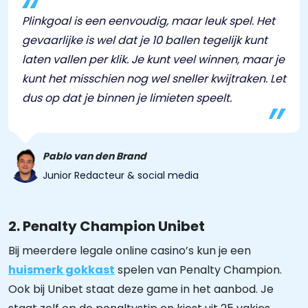
Plinkgoal is een eenvoudig, maar leuk spel. Het
gevaarlijke is wel dat je 10 ballen tegelijk kunt
laten vallen per klik. Je kunt veel winnen, maar je
kunt het misschien nog wel sneller kwijtraken. Let
dus op dat je binnen je limieten speelt.
Pablo van den Brand
Junior Redacteur & social media
2. Penalty Champion Unibet
Bij meerdere legale online casino’s kun je een
huismerk gokkast
spelen van Penalty Champion.
Ook bij Unibet staat deze game in het aanbod. Je