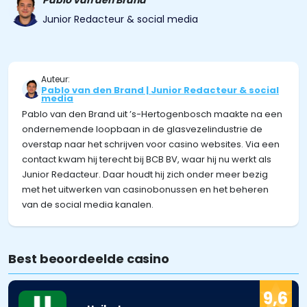
Pablo van den Brand
Junior Redacteur & social media
Auteur:
Pablo van den Brand | Junior Redacteur & social
media
Pablo van den Brand uit ’s-Hertogenbosch maakte na een
ondernemende loopbaan in de glasvezelindustrie de
overstap naar het schrijven voor casino websites. Via een
contact kwam hij terecht bij BCB BV, waar hij nu werkt als
Junior Redacteur. Daar houdt hij zich onder meer bezig
met het uitwerken van casinobonussen en het beheren
van de social media kanalen.
Best beoordeelde casino
9,6