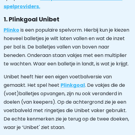
spelproviders.
1. Plinkgoal Unibet
Plinko
is een populaire spelvorm. Hierbij kun je kiezen
hoeveel balletjes je wilt laten vallen en wat de inzet
per bal is. De balletjes vallen van boven naar
beneden. Onderaan staan vakjes met een multiplier
te wachten. Waar een balletje in landt, is wat je krijgt.
Unibet heeft hier een eigen voetbalversie van
gemaakt. Het spel heet
Plinkgoal
. De vakjes die de
(voet)balletjes opvangen, zijn nu ook veranderd in
doelen (van keepers). Op de achtergrond zie je een
voetbalveld met ringetjes die Unibet vaker gebruikt.
De echte kenmerken zie je terug op de twee doeken,
waar je ‘Unibet' ziet staan.