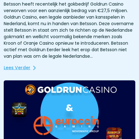
Betsson heeft recentelijk het gokbedrijf Goldrun Casino
verworven voor een aanzienlijk bedrag van €27,5 miljoen.
Goldrun Casino, een legale aanbieder van kansspelen in
Nederland, komt nu in handen van Betsson. Deze overname
stelt Betsson in staat om zich te richten op de Nederlandse
gokmarkt en wellicht voormalig bekende merken zoals
Kroon of Oranje Casino opnieuw te introduceren. Betsson
actief met Goldrun Eerder leek het erop dat Betsson niet
van plan was om de legale Nederlandse…
Lees Verder