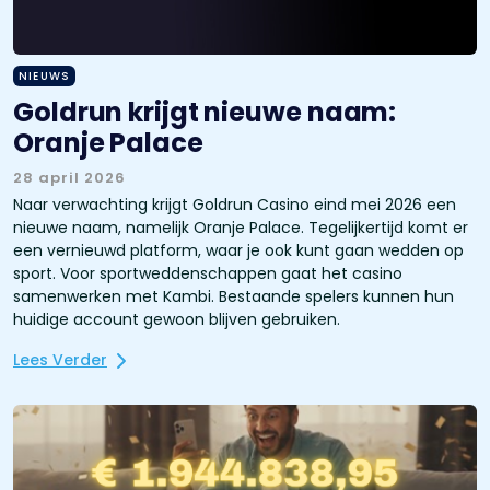
NIEUWS
Goldrun krijgt nieuwe naam:
Oranje Palace
28 april 2026
Naar verwachting krijgt Goldrun Casino eind mei 2026 een
nieuwe naam, namelijk Oranje Palace. Tegelijkertijd komt er
een vernieuwd platform, waar je ook kunt gaan wedden op
sport. Voor sportweddenschappen gaat het casino
samenwerken met Kambi. Bestaande spelers kunnen hun
huidige account gewoon blijven gebruiken.
Lees Verder