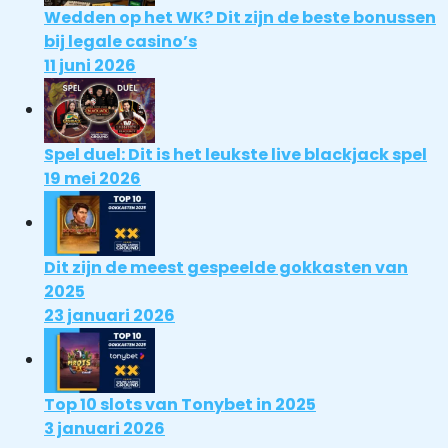
Wedden op het WK? Dit zijn de beste bonussen
bij legale casino’s
11 juni 2026
Spel duel: Dit is het leukste live blackjack spel
19 mei 2026
Dit zijn de meest gespeelde gokkasten van
2025
23 januari 2026
Top 10 slots van Tonybet in 2025
3 januari 2026