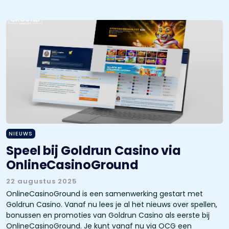
NIEUWS
Speel bij Goldrun Casino via
OnlineCasinoGround
22 augustus 2025
OnlineCasinoGround is een samenwerking gestart met
Goldrun Casino. Vanaf nu lees je al het nieuws over spellen,
bonussen en promoties van Goldrun Casino als eerste bij
OnlineCasinoGround. Je kunt vanaf nu via OCG een