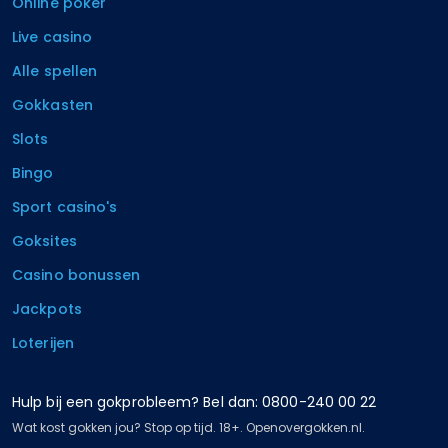
Online poker
Live casino
Alle spellen
Gokkasten
Slots
Bingo
Sport casino's
Goksites
Casino bonussen
Jackpots
Loterijen
Hulp bij een gokprobleem? Bel dan: 0800-240 00 22
Wat kost gokken jou? Stop op tijd. 18+. Openovergokken.nl.