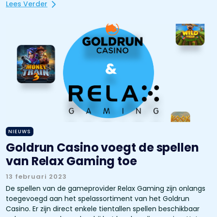
Lees Verder
NIEUWS
Goldrun Casino voegt de spellen
van Relax Gaming toe
13 februari 2023
De spellen van de gameprovider Relax Gaming zijn onlangs
toegevoegd aan het spelassortiment van het Goldrun
Casino. Er zijn direct enkele tientallen spellen beschikbaar