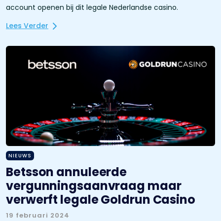
account openen bij dit legale Nederlandse casino.
Lees Verder
NIEUWS
Betsson annuleerde
vergunningsaanvraag maar
verwerft legale Goldrun Casino
19 februari 2024