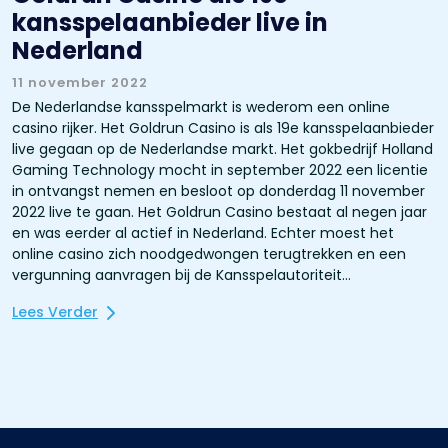
kansspelaanbieder live in
Nederland
11 november 2022
De Nederlandse kansspelmarkt is wederom een online
casino rijker. Het Goldrun Casino is als 19e kansspelaanbieder
live gegaan op de Nederlandse markt. Het gokbedrijf Holland
Gaming Technology mocht in september 2022 een licentie
in ontvangst nemen en besloot op donderdag 11 november
2022 live te gaan. Het Goldrun Casino bestaat al negen jaar
en was eerder al actief in Nederland. Echter moest het
online casino zich noodgedwongen terugtrekken en een
vergunning aanvragen bij de Kansspelautoriteit…
Lees Verder