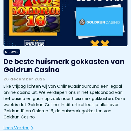
NIEUWS
De beste huismerk gokkasten van
Goldrun Casino
26 december 2025
Elke vrijdag lichten wij van OnlineCasinoGround een legaal
online casino uit. We verdiepen ons in het spelaanbod van
het casino en gaan op zoek naar huismerk gokkasten. Deze
week is dat Goldrun Casino. In dit artikel lees je alles over
Goldrun 10 en Goldrun 16, de huismerk gokkasten van
Goldrun Casino.
Lees Verder